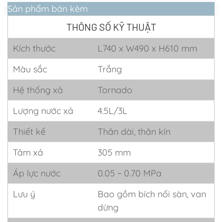
Sản phẩm bán kèm
THÔNG SỐ KỸ THUẬT
Kích thước
L740 x W490 x H610 mm
Màu sắc
Trắng
Hệ thống xả
Tornado
Lượng nước xả
4.5L/3L
Thiết kế
Thân dài, thân kín
Tâm xả
305 mm
Áp lực nước
0.05 ~ 0.70 MPa
Lưu ý
Bao gồm bích nối sàn, van
dừng