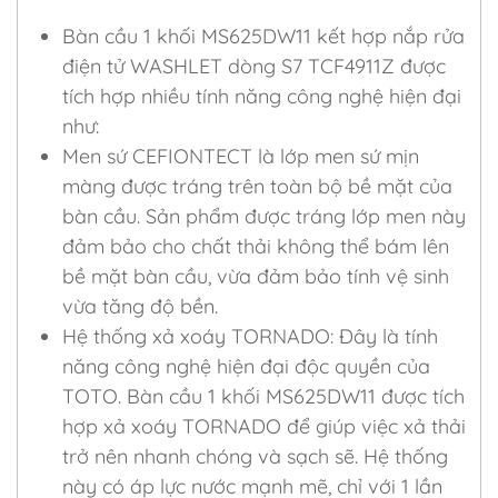
Bàn cầu 1 khối MS625DW11 kết hợp nắp rửa
điện tử WASHLET dòng S7 TCF4911Z được
tích hợp nhiều tính năng công nghệ hiện đại
như:
Men sứ CEFIONTECT là lớp men sứ mịn
màng được tráng trên toàn bộ bề mặt của
bàn cầu. Sản phẩm được tráng lớp men này
đảm bảo cho chất thải không thể bám lên
bề mặt bàn cầu, vừa đảm bảo tính vệ sinh
vừa tăng độ bền.
Hệ thống xả xoáy TORNADO: Đây là tính
năng công nghệ hiện đại độc quyền của
TOTO. Bàn cầu 1 khối MS625DW11 được tích
hợp xả xoáy TORNADO để giúp việc xả thải
trở nên nhanh chóng và sạch sẽ. Hệ thống
này có áp lực nước mạnh mẽ, chỉ với 1 lần