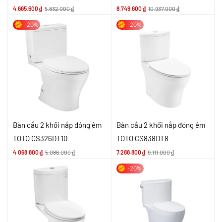
4.665.600
₫
5.832.000
₫
8.749.600
₫
10.937.000
₫
-20%
-20%
Bàn cầu 2 khối nắp đóng êm
Bàn cầu 2 khối nắp đóng êm
TOTO CS326DT10
TOTO CS838DT8
4.068.800
₫
5.086.000
₫
7.288.800
₫
9.111.000
₫
-20%