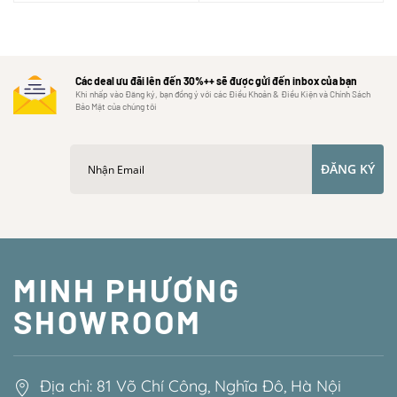
Các deal ưu đãi lên đến 30%++ sẽ được gửi đến inbox của bạn
Khi nhấp vào Đăng ký, bạn đồng ý với các Điều Khoản & Điều Kiện và Chính Sách
Bảo Mật của chúng tôi
ĐĂNG KÝ
MINH PHƯƠNG
SHOWROOM
Địa chỉ: 81 Võ Chí Công, Nghĩa Đô, Hà Nội