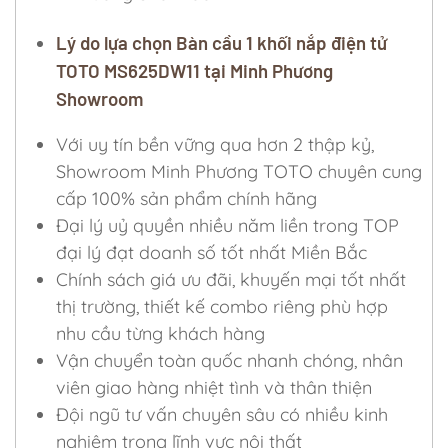
Lý do lựa chọn Bàn cầu 1 khối nắp điện tử
TOTO MS625DW11 tại Minh Phương
Showroom
Với uy tín bền vững qua hơn 2 thập kỷ,
Showroom Minh Phương TOTO chuyên cung
cấp 100% sản phẩm chính hãng
Đại lý uỷ quyền nhiều năm liền trong TOP
đại lý đạt doanh số tốt nhất Miền Bắc
Chính sách giá ưu đãi, khuyến mại tốt nhất
thị trường, thiết kế combo riêng phù hợp
nhu cầu từng khách hàng
Vận chuyển toàn quốc nhanh chóng, nhân
viên giao hàng nhiệt tình và thân thiện
Đội ngũ tư vấn chuyên sâu có nhiều kinh
nghiệm trong lĩnh vực nội thất