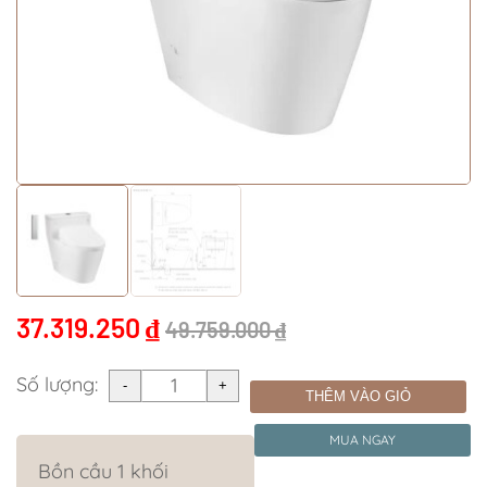
37.319.250
₫
49.759.000
₫
Số lượng:
THÊM VÀO GIỎ
MUA NGAY
Bồn cầu 1 khối