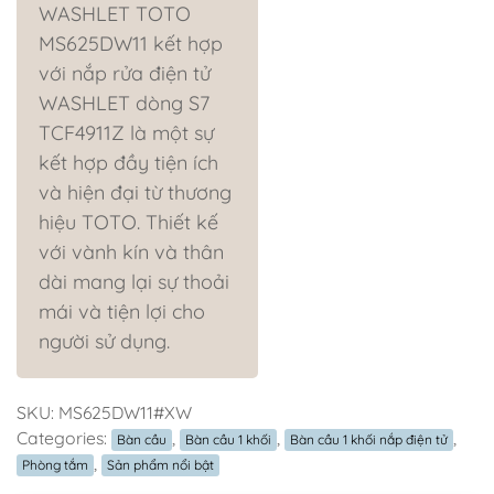
WASHLET TOTO
MS625DW11 kết hợp
với nắp rửa điện tử
WASHLET dòng S7
TCF4911Z là một sự
kết hợp đầy tiện ích
và hiện đại từ thương
hiệu TOTO. Thiết kế
với vành kín và thân
dài mang lại sự thoải
mái và tiện lợi cho
người sử dụng.
SKU:
MS625DW11#XW
Categories:
,
,
,
Bàn cầu
Bàn cầu 1 khối
Bàn cầu 1 khối nắp điện tử
,
Phòng tắm
Sản phẩm nổi bật