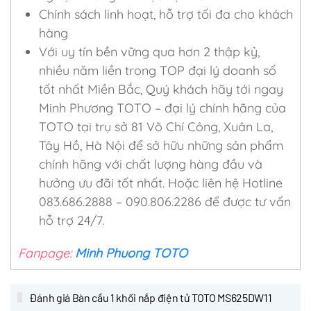
Chính sách linh hoạt, hỗ trợ tối đa cho khách
hàng
Với uy tín bền vững qua hơn 2 thập kỷ,
nhiều năm liền trong TOP đại lý doanh số
tốt nhất Miền Bắc, Quý khách hãy tới ngay
Minh Phương TOTO – đại lý chính hãng của
TOTO tại trụ sở 81 Võ Chí Công, Xuân La,
Tây Hồ, Hà Nội để sở hữu những sản phẩm
chính hãng với chất lượng hàng đầu và
hưởng ưu đãi tốt nhất. Hoặc liên hệ Hotline
083.686.2888 – 090.806.2286 để được tư vấn
hỗ trợ 24/7.
Fanpage:
Minh Phuong TOTO
Đánh giá Bàn cầu 1 khối nắp điện tử TOTO MS625DW11