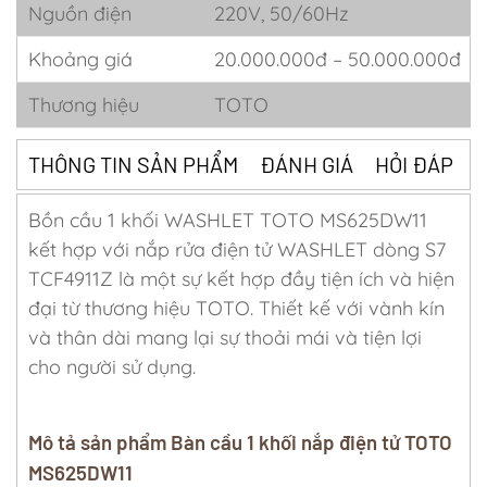
Nguồn điện
220V, 50/60Hz
Khoảng giá
20.000.000đ – 50.000.000đ
Thương hiệu
TOTO
THÔNG TIN SẢN PHẨM
ĐÁNH GIÁ
HỎI ĐÁP
Bồn cầu 1 khối WASHLET TOTO MS625DW11
kết hợp với nắp rửa điện tử WASHLET dòng S7
TCF4911Z là một sự kết hợp đầy tiện ích và hiện
đại từ thương hiệu TOTO. Thiết kế với vành kín
và thân dài mang lại sự thoải mái và tiện lợi
cho người sử dụng.
Mô tả sản phẩm Bàn cầu 1 khối nắp điện tử TOTO
MS625DW11