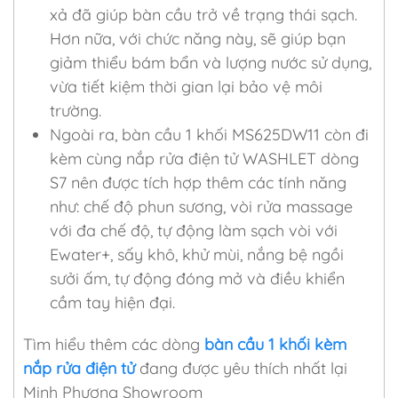
xả đã giúp bàn cầu trở về trạng thái sạch.
Hơn nữa, với chức năng này, sẽ giúp bạn
giảm thiểu bám bẩn và lượng nước sử dụng,
vừa tiết kiệm thời gian lại bảo vệ môi
trường.
Ngoài ra, bàn cầu 1 khối MS625DW11 còn đi
kèm cùng nắp rửa điện tử WASHLET dòng
S7 nên được tích hợp thêm các tính năng
như: chế độ phun sương, vòi rửa massage
với đa chế độ, tự động làm sạch vòi với
Ewater+, sấy khô, khử mùi, nắng bệ ngồi
sưởi ấm, tự động đóng mở và điều khiển
cầm tay hiện đại.
Tìm hiểu thêm các dòng
bàn cầu 1 khối kèm
nắp rửa điện tử
đang được yêu thích nhất lại
Minh Phương Showroom