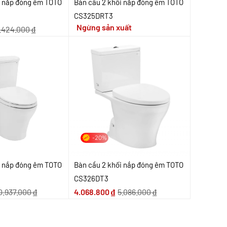
i nắp đóng êm TOTO
Bàn cầu 2 khối nắp đóng êm TOTO
CS325DRT3
Ngừng sản xuất
.424.000
₫
-20%
i nắp đóng êm TOTO
Bàn cầu 2 khối nắp đóng êm TOTO
CS326DT3
0.937.000
₫
4.068.800
₫
5.086.000
₫