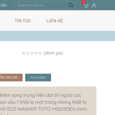
0
Search
2286
for:
TIN TỨC
LIÊN HỆ
(đánh giá)
Rated
0.0
out of 5
MUA NGAY
ÊM VÀO GIỎ
hêm sang trọng hiện đại thì ngoài các
bàn cầu 1 khối là một trong những thiết bị
1 khối ECO WASHER TOTO MS625DE4 chính