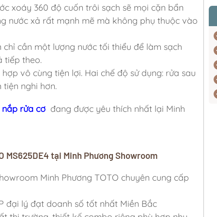
c xoáy 360 độ cuốn trôi sạch sẽ mọi cặn bẩn
òng nước xả rất mạnh mẽ mà không phụ thuộc vào
 chỉ cần một lượng nước tối thiểu để làm sạch
 tiếp theo.
ợp vô cùng tiện lợi. Hai chế độ sử dụng: rửa sau
 tiện nghi hơn.
 nắp rửa cơ
đang được yêu thích nhất lại Minh
TOTO MS625DE4 tại Minh Phương Showroom
ỷ, Showroom Minh Phương TOTO chuyên cung cấp
P đại lý đạt doanh số tốt nhất Miền Bắc
ất thị trường, thiết kế combo riêng phù hợp nhu