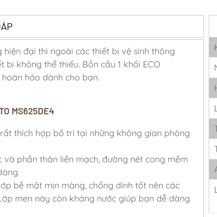
ĐÁP
iện đại thì ngoài các thiết bị vệ sinh thông
t bị không thể thiếu. Bồn cầu 1 khối ECO
hoàn hảo dành cho bạn.
TOTO MS625DE4
 rất thích hợp bố trí tại những không gian phòng
ớc và phần thân liền mạch, đường nét cong mềm
dàng.
lớp bề mặt mịn màng, chống dính tốt nên các
ụ. Lớp men này còn kháng nước giúp bạn dễ dàng