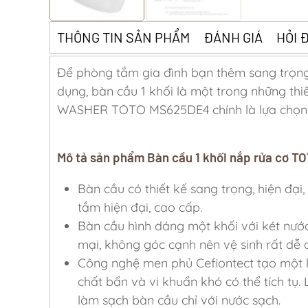
THÔNG TIN SẢN PHẨM
ĐÁNH GIÁ
HỎI 
Để phòng tắm gia đình bạn thêm sang trọng h
dụng, bàn cầu 1 khối là một trong những thiế
WASHER TOTO MS625DE4 chính là lựa chọn 
Mô tả sản phẩm Bàn cầu 1 khối nắp rửa cơ 
Bàn cầu có thiết kế sang trọng, hiện đại,
tắm hiện đại, cao cấp.
Bàn cầu hình dáng một khối với két nư
mại, không góc cạnh nên vệ sinh rất dễ 
Công nghệ men phủ Cefiontect tạo một 
chất bẩn và vi khuẩn khó có thể tích t
làm sạch bàn cầu chỉ với nước sạch.