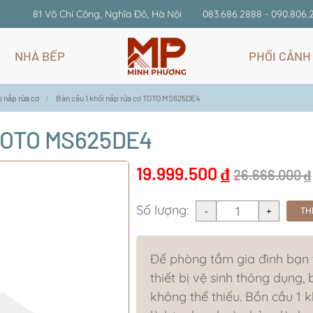
81 Võ Chí Công, Nghĩa Đô, Hà Nội
083.686.2888 - 090.806.
NHÀ BẾP
PHỐI CẢNH
i nắp rửa cơ
Bàn cầu 1 khối nắp rửa cơ TOTO MS625DE4
ơ TOTO MS625DE4
19.999.500
₫
26.666.000
₫
Số lượng:
TH
Để phòng tắm gia đình bạn t
thiết bị vệ sinh thông dụng, 
không thể thiếu. Bồn cầu 