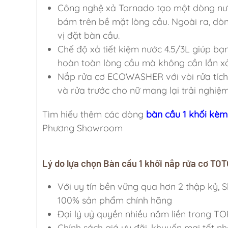
Công nghệ xả Tornado tạo một dòng nướ
bám trên bề mặt lòng cầu. Ngoài ra, d
vị đặt bàn cầu.
Chế độ xả tiết kiệm nước 4.5/3L giúp bạn
hoàn toàn lòng cầu mà không cần lần xả
Nắp rửa cơ ECOWASHER với vòi rửa tích h
và rửa trước cho nữ mang lại trải nghiệm
Tìm hiểu thêm các dòng
bàn cầu 1 khối kèm
Phương Showroom
Lý do lựa chọn Bàn cầu 1 khối nắp rửa cơ 
Với uy tín bền vững qua hơn 2 thập k
100% sản phẩm chính hãng
Đại lý uỷ quyền nhiều năm liền trong TO
Chính sách giá ưu đãi, khuyến mại tốt nh