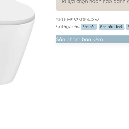
là lựa chọn hoàn hảo dành 
SKU:
MS625DE4#XW
Categories:
,
,
Bàn cầu
Bàn cầu 1 khối
Sản phẩm bán kèm