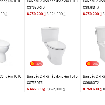
p đóng êm TOTO
Bàn cầu 2 khối nắp đóng êm TOTO
Bàn cầu 2 khố
CS769DRT3
CS838DT3
.000
₫
6.739.200
₫
8.424.000
₫
6.739.200
₫
8
-20%
-20%
p đóng êm TOTO
Bàn cầu 2 khối nắp đóng êm TOTO
Bàn cầu 2 khố
CS735DT3
CS986GT2
4.665.600
₫
5.832.000
₫
8.749.600
₫
1