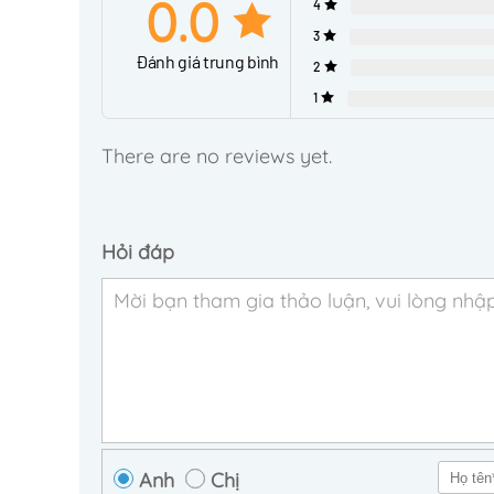
0.0
4
3
Đánh giá trung bình
2
1
There are no reviews yet.
Hỏi đáp
Anh
Chị