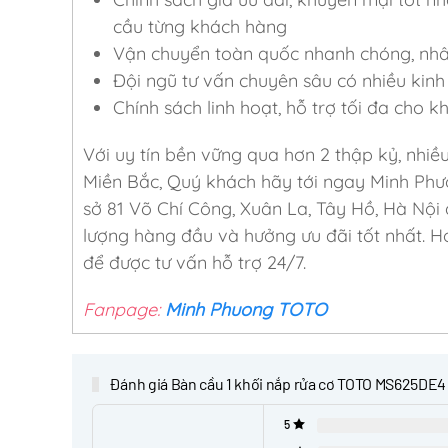
cầu từng khách hàng
Vận chuyển toàn quốc nhanh chóng, nhân 
Đội ngũ tư vấn chuyên sâu có nhiều kinh 
Chính sách linh hoạt, hỗ trợ tối đa cho 
Với uy tín bền vững qua hơn 2 thập kỷ, nhiề
Miền Bắc, Quý khách hãy tới ngay Minh Phư
sở 81 Võ Chí Công, Xuân La, Tây Hồ, Hà Nội
lượng hàng đầu và hưởng ưu đãi tốt nhất. Ho
để được tư vấn hỗ trợ 24/7.
Fanpage:
Minh Phuong TOTO
Đánh giá Bàn cầu 1 khối nắp rửa cơ TOTO MS625DE4
5