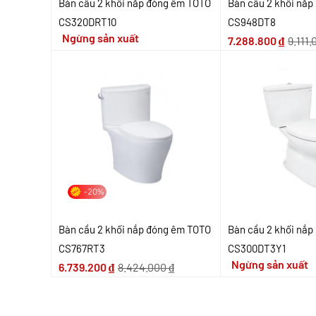
Bàn cầu 2 khối nắp đóng êm TOTO
Bàn cầu 2 khối nắ
CS320DRT10
CS948DT8
Ngừng sản xuất
7.288.800
₫
9.111
-20%
Bàn cầu 2 khối nắp đóng êm TOTO
Bàn cầu 2 khối nắ
CS767RT3
CS300DT3Y1
Ngừng sản xuất
6.739.200
₫
8.424.000
₫