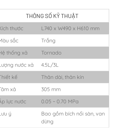
THÔNG SỐ KỸ THUẬT
Kích thước
L740 x W490 x H610 mm
Màu sắc
Trắng
Hệ thống xả
Tornado
Lượng nước xả
4.5L/3L
Thiết kế
Thân dài, thân kín
Tâm xả
305 mm
Áp lực nước
0.05 ~ 0.70 MPa
Lưu ý
Bao gồm bích nối sàn, van
dừng