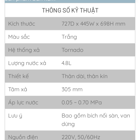
THÔNG SỐ KỸ THUẬT
Kích thước
727D x 445W x 698H mm
Màu sắc
Trắng
Hệ thống xả
Tornado
Lượng nước xả
4.8L
Thiết kế
Thân dài, thân kín
Tâm xả
305 mm
Áp lực nước
0.05 ~ 0.70 MPa
Lưu ý
Bao gồm bích nối sàn, van
dừng
Nguồn điện
220V, 50/60Hz