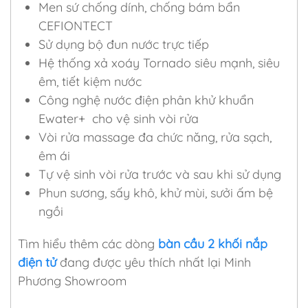
Men sứ chống dính, chống bám bẩn
CEFIONTECT
Sử dụng bộ đun nước trực tiếp
Hệ thống xả xoáy Tornado siêu mạnh, siêu
êm, tiết kiệm nước
Công nghệ nước điện phân khử khuẩn
Ewater+ cho vệ sinh vòi rửa
Vòi rửa massage đa chức năng, rửa sạch,
êm ái
Tự vệ sinh vòi rửa trước và sau khi sử dụng
Phun sương, sấy khô, khử mùi, sưởi ấm bệ
ngồi
Tìm hiểu thêm các dòng
bàn cầu 2 khối nắp
điện tử
đang được yêu thích nhất lại Minh
Phương Showroom