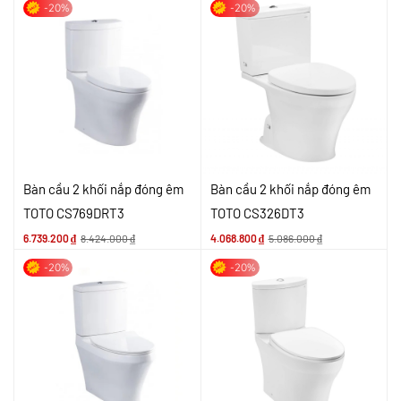
-20%
-20%
Bàn cầu 2 khối nắp đóng êm
Bàn cầu 2 khối nắp đóng êm
TOTO CS769DRT3
TOTO CS326DT3
6.739.200
₫
8.424.000
₫
4.068.800
₫
5.086.000
₫
-20%
-20%