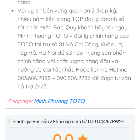
hàng
Với uy tín bền vững qua hơn 2 thập kỷ,
nhiều năm liền trong TOP đại lý doanh số
tốt nhất Miền Bắc, Quý khách hãy tới ngay
Minh Phương TOTO – đại lý chính hãng của
TOTO tại trụ sở 81 Võ Chí Công, Xuân La,
Tây Hồ, Hà Nội để sở hữu những sản phẩm
chính hãng với chất lượng hàng đầu và
hưởng ưu đãi tốt nhất. Hoặc liên hệ Hotline
083.686.2888 – 090.806.2286 để được tư vấn
hỗ trợ 24/7.
Fanpage:
Minh Phuong TOTO
Đánh giá Bàn cầu 2 khối nắp điện tử TOTO CS767RW24
0.0