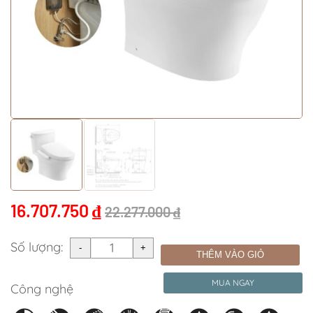
16.707.750
₫
22.277.000
₫
Số lượng:
THÊM VÀO GIỎ
MUA NGAY
Công nghệ