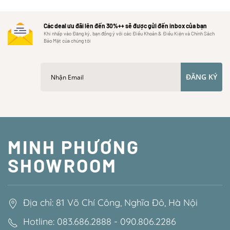
Các deal ưu đãi lên đến 30%++ sẽ được gửi đến inbox của bạn
Khi nhấp vào Đăng ký, bạn đồng ý với các Điều Khoản & Điều Kiện và Chính Sách
Bảo Mật của chúng tôi
ĐĂNG KÝ
MINH PHƯƠNG
SHOWROOM
Địa chỉ: 81 Võ Chí Công, Nghĩa Đô, Hà Nội
Hotline: 083.686.2888 - 090.806.2286