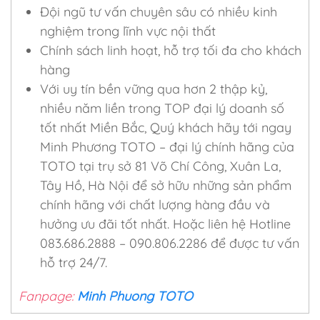
Đội ngũ tư vấn chuyên sâu có nhiều kinh
nghiệm trong lĩnh vực nội thất
Chính sách linh hoạt, hỗ trợ tối đa cho khách
hàng
Với uy tín bền vững qua hơn 2 thập kỷ,
nhiều năm liền trong TOP đại lý doanh số
tốt nhất Miền Bắc, Quý khách hãy tới ngay
Minh Phương TOTO – đại lý chính hãng của
TOTO tại trụ sở 81 Võ Chí Công, Xuân La,
Tây Hồ, Hà Nội để sở hữu những sản phẩm
chính hãng với chất lượng hàng đầu và
hưởng ưu đãi tốt nhất. Hoặc liên hệ Hotline
083.686.2888 – 090.806.2286 để được tư vấn
hỗ trợ 24/7.
Fanpage:
Minh Phuong TOTO