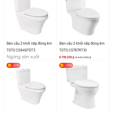
Bàn cầu 2 khối nắp đóng êm
Bàn cầu 2 khối nắp đóng êm
TOTO CS945PDT3
TOTO CS767RT10
Ngừng sản xuất
6.739.200
₫
8.424.000
₫
-20%
-20%