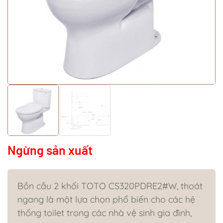
Ngừng sản xuất
Bồn cầu 2 khối TOTO CS320PDRE2#W, thoát
ngang là một lựa chọn phổ biến cho các hệ
thống toilet trong các nhà vệ sinh gia đình,