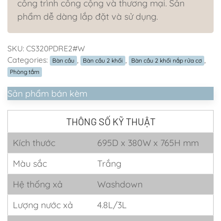
công trình công cộng và thương mại. Sản
phẩm dễ dàng lắp đặt và sử dụng.
SKU:
CS320PDRE2#W
Categories:
,
,
,
Bàn cầu
Bàn cầu 2 khối
Bàn cầu 2 khối nắp rửa cơ
Phòng tắm
Sản phẩm bán kèm
THÔNG SỐ KỸ THUẬT
Kích thước
695D x 380W x 765H mm
Màu sắc
Trắng
Hệ thống xả
Washdown
Lượng nước xả
4.8L/3L