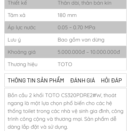
Thiết kế
Thân dài, thân bán kín
Tâm xả
180 mm
Áp lực nước
0.05 ~ 0.70 MPa
Lưu ý
Bao gồm van dừng
Khoảng giá
5.000.000đ – 10.000.000đ
Thương hiệu
TOTO
THÔNG TIN SẢN PHẨM
ĐÁNH GIÁ
HỎI ĐÁP
Bồn cầu 2 khối TOTO CS320PDRE2#W, thoát
ngang là một lựa chọn phổ biến cho các hệ
thống toilet trong các nhà vệ sinh gia đình, công
trình công cộng và thương mại. Sản phẩm dễ
dàng lắp đặt và sử dụng.