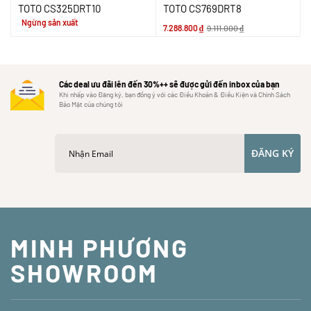
TOTO CS325DRT10
TOTO CS769DRT8
Ngừng sản xuất
7.288.800
₫
9.111.000
₫
Các deal ưu đãi lên đến 30%++ sẽ được gửi đến inbox của bạn
Khi nhấp vào Đăng ký, bạn đồng ý với các Điều Khoản & Điều Kiện và Chính Sách
Bảo Mật của chúng tôi
ĐĂNG KÝ
MINH PHƯƠNG
SHOWROOM