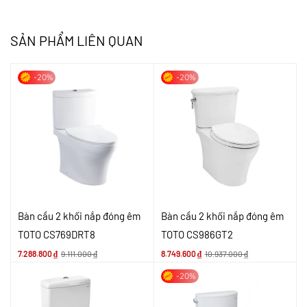
SẢN PHẨM LIÊN QUAN
-20%
-20%
Bàn cầu 2 khối nắp đóng êm
Bàn cầu 2 khối nắp đóng êm
TOTO CS769DRT8
TOTO CS986GT2
7.288.800
₫
9.111.000
₫
8.749.600
₫
10.937.000
₫
-20%