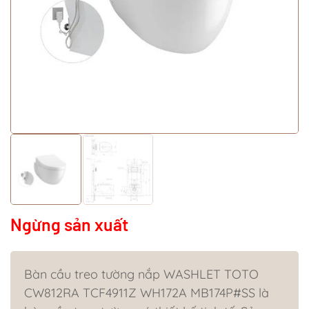
Ngừng sản xuất
Bàn cầu treo tường nắp WASHLET TOTO
CW812RA TCF4911Z WH172A MB174P#SS là