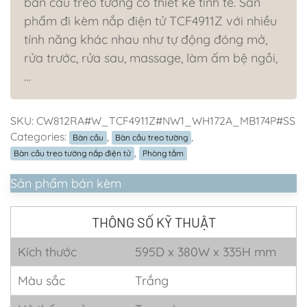
bàn cầu treo tường có thiết kế tinh tế. Sản
phẩm đi kèm nắp điện tử TCF4911Z với nhiều
tính năng khác nhau như tự động đóng mở,
rửa trước, rửa sau, massage, làm ấm bệ ngồi,
…
SKU:
CW812RA#W_TCF4911Z#NW1_WH172A_MB174P#SS
Categories:
,
,
Bàn cầu
Bàn cầu treo tường
,
Bàn cầu treo tường nắp điện tử
Phòng tắm
Sản phẩm bán kèm
THÔNG SỐ KỸ THUẬT
Kích thước
595D x 380W x 335H mm
Màu sắc
Trắng