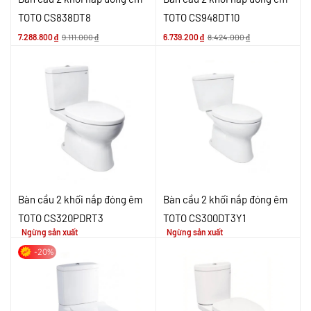
TOTO CS838DT8
TOTO CS948DT10
7.288.800
₫
9.111.000
₫
6.739.200
₫
8.424.000
₫
Bàn cầu 2 khối nắp đóng êm
Bàn cầu 2 khối nắp đóng êm
TOTO CS320PDRT3
TOTO CS300DT3Y1
Ngừng sản xuất
Ngừng sản xuất
-20%