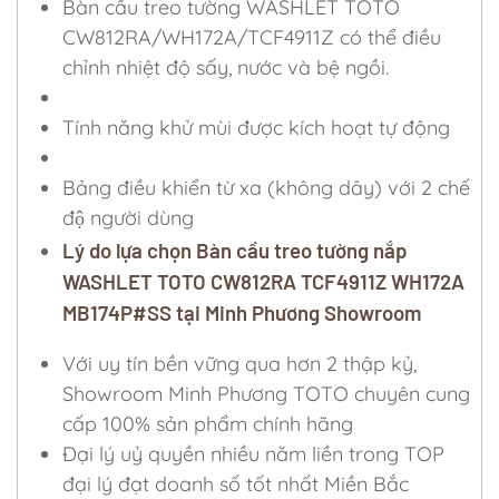
Bàn cầu treo tường WASHLET TOTO
CW812RA/WH172A/TCF4911Z có thể điều
chỉnh nhiệt độ sấy, nước và bệ ngồi.
Tính năng khử mùi được kích hoạt tự động
Bảng điều khiển từ xa (không dây) với 2 chế
độ người dùng
Lý do lựa chọn Bàn cầu treo tường nắp
WASHLET TOTO CW812RA TCF4911Z WH172A
MB174P#SS tại Minh Phương Showroom
Với uy tín bền vững qua hơn 2 thập kỷ,
Showroom Minh Phương TOTO chuyên cung
cấp 100% sản phẩm chính hãng
Đại lý uỷ quyền nhiều năm liền trong TOP
đại lý đạt doanh số tốt nhất Miền Bắc