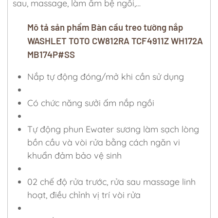
sau, massage, làm ấm bệ ngồi,…
Mô tả sản phẩm Bàn cầu treo tường nắp
WASHLET TOTO CW812RA TCF4911Z WH172A
MB174P#SS
Nắp tự động đóng/mở khi cần sử dụng
Có chức năng sưởi ấm nắp ngồi
Tự động phun Ewater sương làm sạch lòng
bồn cầu và vòi rửa bằng cách ngăn vi
khuẩn đảm bảo vệ sinh
02 chế độ rửa trước, rửa sau massage linh
hoạt, điều chỉnh vị trí vòi rửa