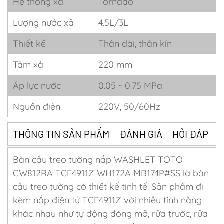
Hệ thống xả
Tornado
Lượng nước xả
4.5L/3L
Thiết kế
Thân dài, thân kín
Tâm xả
220 mm
Áp lực nước
0.05 ~ 0.75 MPa
Nguồn điện
220V, 50/60Hz
THÔNG TIN SẢN PHẨM
ĐÁNH GIÁ
HỎI ĐÁP
Bàn cầu treo tường nắp WASHLET TOTO
CW812RA TCF4911Z WH172A MB174P#SS là bàn
cầu treo tường có thiết kế tinh tế. Sản phẩm đi
kèm nắp điện tử TCF4911Z với nhiều tính năng
khác nhau như tự động đóng mở, rửa trước, rửa