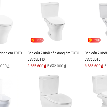
-20%
-20%
p đóng êm TOTO
Bàn cầu 2 khối nắp đóng êm TOTO
Bàn cầu 2 khố
CS735DT10
CS735DT3
.000
₫
4.665.600
₫
5.832.000
₫
4.665.600
₫
5