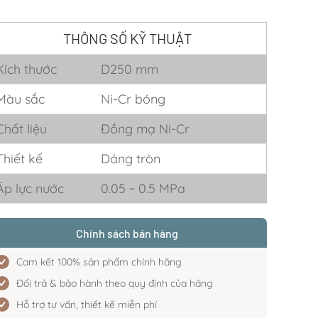
THÔNG SỐ KỸ THUẬT
Kích thước
D250 mm
Màu sắc
Ni-Cr bóng
Chất liệu
Đồng mạ Ni-Cr
Thiết kế
Dáng tròn
Áp lực nước
0.05 ~ 0.5 MPa
Chính sách bán hàng
Cam kết 100% sản phẩm chính hãng
Đổi trả & bảo hành theo quy định của hãng
Hỗ trợ tư vấn, thiết kế miễn phí