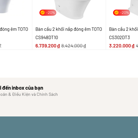
-20%
-20%
p đóng êm TOTO
Bàn cầu 2 khối nắp đóng êm TOTO
Bàn cầu 2 khố
CS948DT10
CS302DT3
t
6.739.200
₫
8.424.000
₫
3.220.000
₫
i đến inbox của bạn
hoản & Điều Kiện và Chính Sách