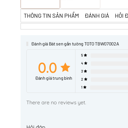
THÔNG TIN SẢN PHẨM
ĐÁNH GIÁ
HỎI 
Đánh giá Bát sen gắn tường TOTO TBW07002A
5
0.0
4
3
Đánh giá trung bình
2
1
There are no reviews yet.
Hỏi đáp