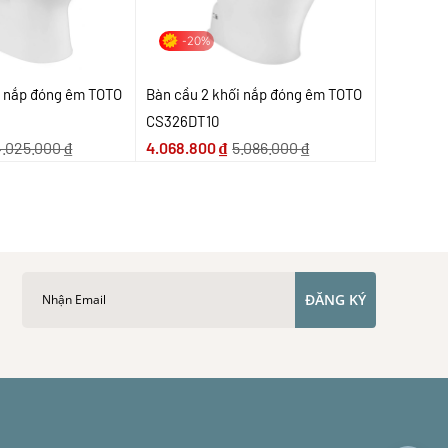
-20%
i nắp đóng êm TOTO
Bàn cầu 2 khối nắp đóng êm TOTO
CS326DT10
4.025.000
₫
4.068.800
₫
5.086.000
₫
ĐĂNG KÝ