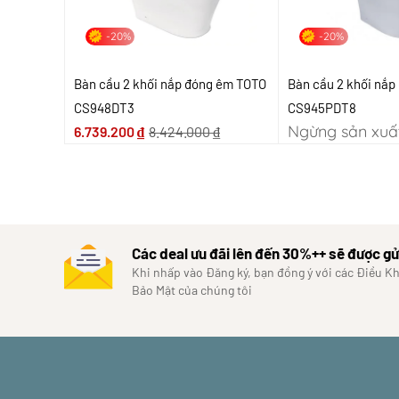
-20%
-20%
Bàn cầu 2 khối nắp đóng êm TOTO
Bàn cầu 2 khối nắ
CS948DT3
CS945PDT8
Ngừng sản xuấ
6.739.200
₫
8.424.000
₫
Các deal ưu đãi lên đến 30%++ sẽ được gử
Khi nhấp vào Đăng ký, bạn đồng ý với các Điều K
Bảo Mật của chúng tôi