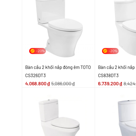
-20%
-20%
Bàn cầu 2 khối nắp đóng êm TOTO
Bàn cầu 2 khối nắ
CS326DT3
CS838DT3
4.068.800
₫
5.086.000
₫
6.739.200
₫
8.424