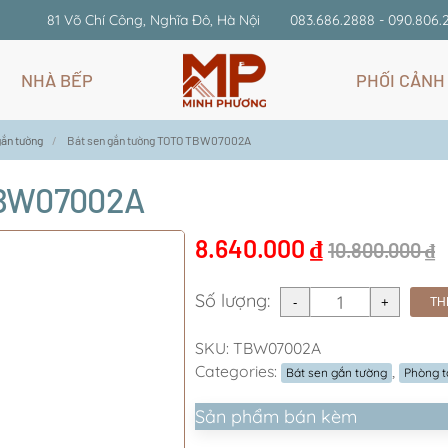
81 Võ Chí Công, Nghĩa Đô, Hà Nội
083.686.2888 - 090.806.
NHÀ BẾP
PHỐI CẢNH
gắn tường
Bát sen gắn tường TOTO TBW07002A
TBW07002A
8.640.000
₫
10.800.000
₫
Số lượng:
TH
SKU:
TBW07002A
Categories:
,
Bát sen gắn tường
Phòng 
Sản phẩm bán kèm