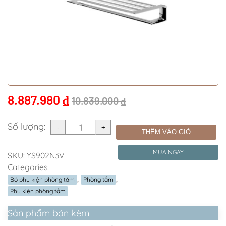
8.887.980
₫
10.839.000
₫
Số lượng:
THÊM VÀO GIỎ
MUA NGAY
SKU:
YS902N3V
Categories:
,
,
Bộ phụ kiện phòng tắm
Phòng tắm
Phụ kiện phòng tắm
Sản phẩm bán kèm