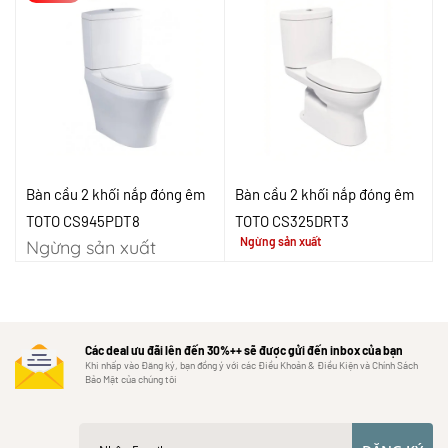
Bàn cầu 2 khối nắp đóng êm
Bàn cầu 2 khối nắp đóng êm
TOTO CS945PDT8
TOTO CS325DRT3
Ngừng sản xuất
Ngừng sản xuất
Các deal ưu đãi lên đến 30%++ sẽ được gửi đến inbox của bạn
Khi nhấp vào Đăng ký, bạn đồng ý với các Điều Khoản & Điều Kiện và Chính Sách
Bảo Mật của chúng tôi