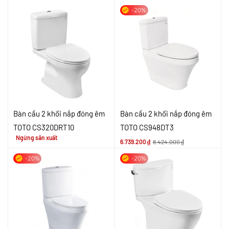
-20%
Bàn cầu 2 khối nắp đóng êm
Bàn cầu 2 khối nắp đóng êm
TOTO CS320DRT10
TOTO CS948DT3
Ngừng sản xuất
6.739.200
₫
8.424.000
₫
-20%
-20%