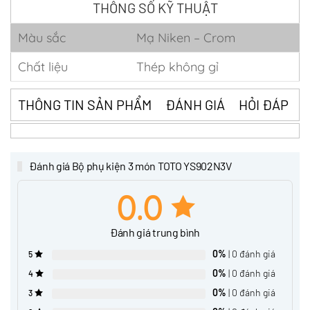
THÔNG SỐ KỸ THUẬT
Màu sắc
Mạ Niken – Crom
Chất liệu
Thép không gỉ
THÔNG TIN SẢN PHẨM
ĐÁNH GIÁ
HỎI ĐÁP
Đánh giá Bộ phụ kiện 3 món TOTO YS902N3V
0.0
Đánh giá trung bình
0%
| 0 đánh giá
5
0%
| 0 đánh giá
4
0%
| 0 đánh giá
3