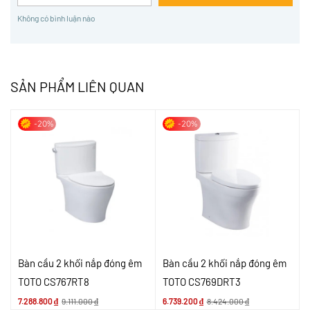
Không có bình luận nào
SẢN PHẨM LIÊN QUAN
-20%
-20%
Bàn cầu 2 khối nắp đóng êm
Bàn cầu 2 khối nắp đóng êm
TOTO CS767RT8
TOTO CS769DRT3
7.288.800
₫
9.111.000
₫
6.739.200
₫
8.424.000
₫