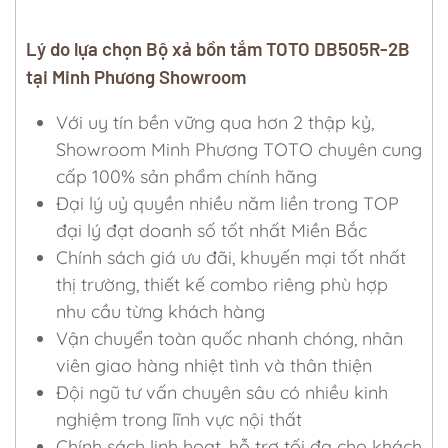
Lý do lựa chọn Bộ xả bồn tắm TOTO DB505R-2B
tại Minh Phương Showroom
Với uy tín bền vững qua hơn 2 thập kỷ,
Showroom Minh Phương TOTO chuyên cung
cấp 100% sản phẩm chính hãng
Đại lý uỷ quyền nhiều năm liền trong TOP
đại lý đạt doanh số tốt nhất Miền Bắc
Chính sách giá ưu đãi, khuyến mại tốt nhất
thị trường, thiết kế combo riêng phù hợp
nhu cầu từng khách hàng
Vận chuyển toàn quốc nhanh chóng, nhân
viên giao hàng nhiệt tình và thân thiện
Đội ngũ tư vấn chuyên sâu có nhiều kinh
nghiệm trong lĩnh vực nội thất
Chính sách linh hoạt, hỗ trợ tối đa cho khách