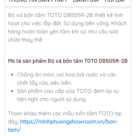
Bộ xả bồn tắm TOTO DB505R-2B thiết kế linh
hoạt cho việc lắp đặt. Sử dụng bền vững. Khách
hàng hoàn toàn yên tâm khi có nhu cầu sửa
chữa thay thế
Mô tả sản phẩm Bộ xả bồn tắm TOTO DB505R-2B
Chống ăn mòn, oxi hoá bởi nước và các
chất tẩy rửa, siêu bền.
Sản phẩm cao cấp của TOTO đem lại sự
tiện nghi cho người sử dụng.
Tham khảo thêm các mẫu bồn tắm TOTO tại
đây:
https://minhphuongshowroom.vn/bon-
tam/