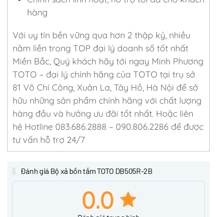
hàng
Với uy tín bền vững qua hơn 2 thập kỷ, nhiều
năm liền trong TOP đại lý doanh số tốt nhất
Miền Bắc, Quý khách hãy tới ngay Minh Phương
TOTO – đại lý chính hãng của TOTO tại trụ sở
81 Võ Chí Công, Xuân La, Tây Hồ, Hà Nội để sở
hữu những sản phẩm chính hãng với chất lượng
hàng đầu và hưởng ưu đãi tốt nhất. Hoặc liên
hệ Hotline 083.686.2888 – 090.806.2286 để được
tư vấn hỗ trợ 24/7
Đánh giá Bộ xả bồn tắm TOTO DB505R-2B
0.0