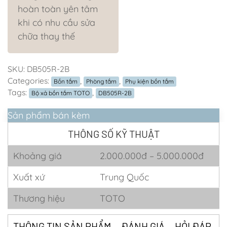
hoàn toàn yên tâm
khi có nhu cầu sửa
chữa thay thế
SKU:
DB505R-2B
Categories:
,
,
Bồn tắm
Phòng tắm
Phụ kiện bồn tắm
Tags:
,
Bộ xả bồn tắm TOTO
DB505R-2B
Sản phẩm bán kèm
THÔNG SỐ KỸ THUẬT
Khoảng giá
2.000.000đ – 5.000.000đ
Xuất xứ
Trung Quốc
Thương hiệu
TOTO
THÔNG TIN SẢN PHẨM
ĐÁNH GIÁ
HỎI ĐÁP