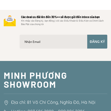
Các deal ưu đãi lên đến 30%++ sẽ được gửi đến inbox của bạn
Khi nhấp vào Đăng ký, bạn đồng ý với các Điều Khoản & Điều Kiện và Chính Sách
Bảo Mật của chúng tôi
ĐĂNG KÝ
MINH PHƯƠNG
SHOWROOM
Địa chỉ: 81 Võ Chí Công, Nghĩa Đô, Hà Nội