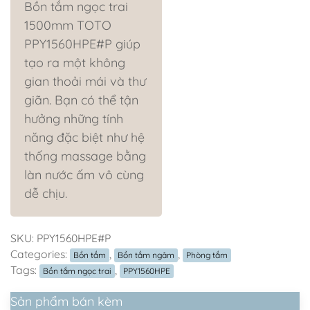
Bồn tắm ngọc trai
1500mm TOTO
PPY1560HPE#P giúp
tạo ra một không
gian thoải mái và thư
giãn. Bạn có thể tận
hưởng những tính
năng đặc biệt như hệ
thống massage bằng
làn nước ấm vô cùng
dễ chịu.
SKU:
PPY1560HPE#P
Categories:
,
,
Bồn tắm
Bồn tắm ngâm
Phòng tắm
Tags:
,
Bồn tắm ngọc trai
PPY1560HPE
Sản phẩm bán kèm