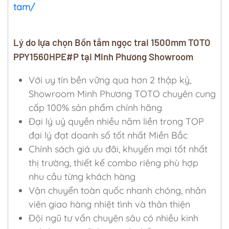
tam/
Lý do lựa chọn Bồn tắm ngọc trai 1500mm TOTO
PPY1560HPE#P tại Minh Phương Showroom
Với uy tín bền vững qua hơn 2 thập kỷ,
Showroom Minh Phương TOTO chuyên cung
cấp 100% sản phẩm chính hãng
Đại lý uỷ quyền nhiều năm liền trong TOP
đại lý đạt doanh số tốt nhất Miền Bắc
Chính sách giá ưu đãi, khuyến mại tốt nhất
thị trường, thiết kế combo riêng phù hợp
nhu cầu từng khách hàng
Vận chuyển toàn quốc nhanh chóng, nhân
viên giao hàng nhiệt tình và thân thiện
Đội ngũ tư vấn chuyên sâu có nhiều kinh