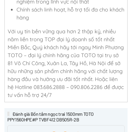
nghiệm trong lĩnh vực nội thất
Chính sách linh hoạt, hỗ trợ tối đa cho khách
hàng
Với uy tín bền vững qua hơn 2 thập kỷ, nhiều
năm liền trong TOP đại lý doanh số tốt nhất
Miền Bắc, Quý khách hãy tới ngay Minh Phương
TOTO – đại lý chính hãng của TOTO tại trụ sở
81 Võ Chí Công, Xuân La, Tây Hồ, Hà Nội để sở
hữu những sản phẩm chính hãng với chất lượng
hàng đầu và hưởng ưu đãi tốt nhất. Hoặc liên
hệ Hotline 083.686.2888 – 090.806.2286 để được
tư vấn hỗ trợ 24/7
Đánh giá Bồn tắm ngọc trai 1500mm TOTO
PPY1560HPE#P TVBF412 DB505R-2B