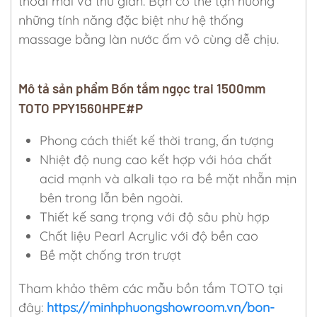
thoải mái và thư giãn. Bạn có thể tận hưởng
những tính năng đặc biệt như hệ thống
massage bằng làn nước ấm vô cùng dễ chịu.
Mô tả sản phẩm Bồn tắm ngọc trai 1500mm
TOTO PPY1560HPE#P
Phong cách thiết kế thời trang, ấn tượng
Nhiệt độ nung cao kết hợp với hóa chất
acid mạnh và alkali tạo ra bề mặt nhẵn mịn
bên trong lẫn bên ngoài.
Thiết kế sang trọng với độ sâu phù hợp
Chất liệu Pearl Acrylic với độ bền cao
Bề mặt chống trơn trượt
Tham khảo thêm các mẫu bồn tắm TOTO tại
đây:
https://minhphuongshowroom.vn/bon-