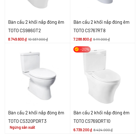
Bàn cầu 2 khối nắp đóng êm
Bàn cầu 2 khối nắp đóng êm
TOTO CS986GT2
TOTO CS767RT8
8.749.600
₫
10.937.000
₫
7.288.800
₫
9.111.000
₫
-20%
Bàn cầu 2 khối nắp đóng êm
Bàn cầu 2 khối nắp đóng êm
TOTO CS320PDRT3
TOTO CS769DRT10
Ngừng sản xuất
6.739.200
₫
8.424.000
₫