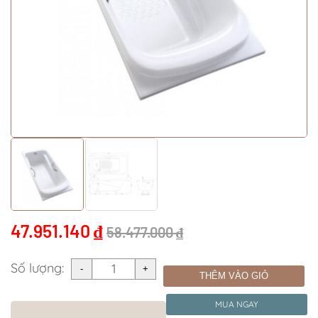
47.951.140
₫
58.477.000
₫
Số lượng:
THÊM VÀO GIỎ
MUA NGAY