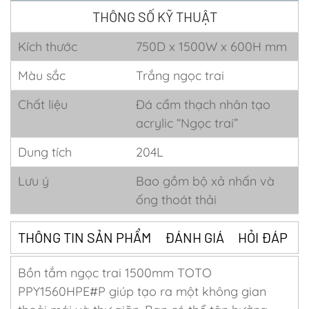
THÔNG SỐ KỸ THUẬT
Kích thước
750D x 1500W x 600H mm
Màu sắc
Trắng ngọc trai
Chất liệu
Đá cẩm thạch nhân tạo
acrylic “Ngọc trai”
Dung tích
204L
Lưu ý
Bao gồm bộ xả nhấn và
ống thoát thải
THÔNG TIN SẢN PHẨM
ĐÁNH GIÁ
HỎI ĐÁP
Bồn tắm ngọc trai 1500mm TOTO
PPY1560HPE#P giúp tạo ra một không gian