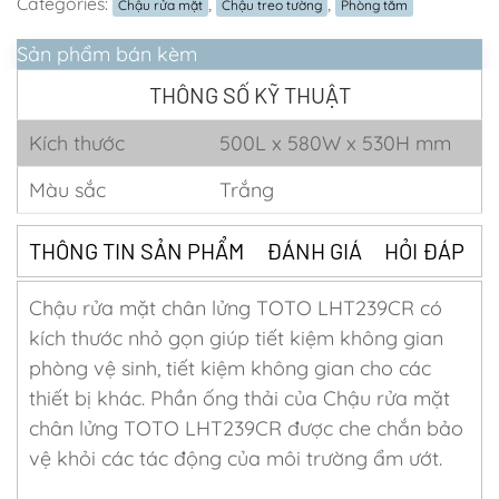
Categories:
,
,
Chậu rửa mặt
Chậu treo tường
Phòng tắm
Sản phẩm bán kèm
THÔNG SỐ KỸ THUẬT
Kích thước
500L x 580W x 530H mm
Màu sắc
Trắng
THÔNG TIN SẢN PHẨM
ĐÁNH GIÁ
HỎI ĐÁP
Chậu rửa mặt chân lửng TOTO LHT239CR có
kích thước nhỏ gọn giúp tiết kiệm không gian
phòng vệ sinh, tiết kiệm không gian cho các
thiết bị khác. Phần ống thải của Chậu rửa mặt
chân lửng TOTO LHT239CR được che chắn bảo
vệ khỏi các tác động của môi trường ẩm ướt.