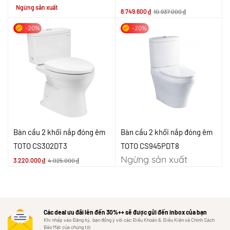
Ngừng sản xuất
8.749.600
₫
10.937.000
₫
-20%
-20%
Bàn cầu 2 khối nắp đóng êm
Bàn cầu 2 khối nắp đóng êm
TOTO CS302DT3
TOTO CS945PDT8
Ngừng sản xuất
3.220.000
₫
4.025.000
₫
Các deal ưu đãi lên đến 30%++ sẽ được gửi đến inbox của bạn
Khi nhấp vào Đăng ký, bạn đồng ý với các Điều Khoản & Điều Kiện và Chính Sách
Bảo Mật của chúng tôi