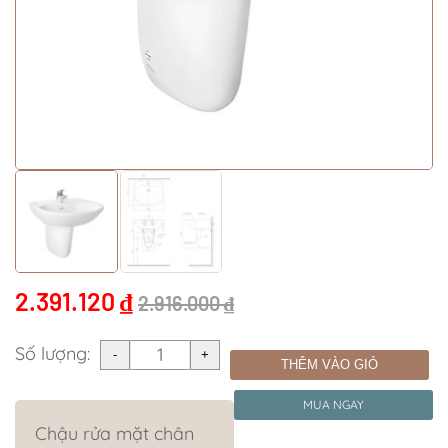
2.391.120
₫
2.916.000
₫
Số lượng:
THÊM VÀO GIỎ
MUA NGAY
Chậu rửa mặt chân