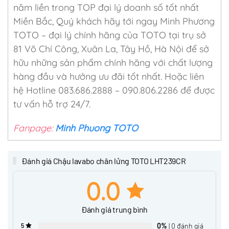
năm liền trong TOP đại lý doanh số tốt nhất
Miền Bắc, Quý khách hãy tới ngay Minh Phương
TOTO – đại lý chính hãng của TOTO tại trụ sở
81 Võ Chí Công, Xuân La, Tây Hồ, Hà Nội để sở
hữu những sản phẩm chính hãng với chất lượng
hàng đầu và hưởng ưu đãi tốt nhất. Hoặc liên
hệ Hotline 083.686.2888 – 090.806.2286 để được
tư vấn hỗ trợ 24/7.
Fanpage:
Minh Phuong TOTO
Đánh giá Chậu lavabo chân lửng TOTO LHT239CR
0.0
Đánh giá trung bình
0%
| 0 đánh giá
5