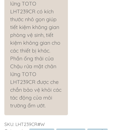
lửng TOTO
LHT239CR có kích
thước nhỏ gọn giúp
tiết kiệm không gian
phòng vệ sinh, tiết
kiệm không gian cho
các thiết bị khác.
Phần ống thải của
Chậu rửa mặt chân
lửng TOTO
LHT239CR được che
chắn bảo vệ khỏi các
tác động của môi
trường ẩm ướt.
SKU:
LHT239CR#W