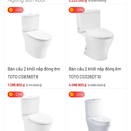
3.220.000
₫
4.025.000
₫
-20%
-20%
Bàn cầu 2 khối nắp đóng êm
Bàn cầu 2 khối nắp đóng êm
TOTO CS838DT8
TOTO CS326DT10
7.288.800
₫
9.111.000
₫
4.068.800
₫
5.086.000
₫
-20%
-20%