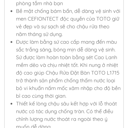
phòng tắm nhà bạn
Bề mặt chống bám bẩn, dễ dàng vệ sinh với
men CEFIONTECT độc quyền của TOTO giữ
vẻ đẹp và sự sạch sẽ cho chậu rửa theo
năm tháng sử dụng.
Được làm bằng sứ cao cấp mang đến màu
sắc trắng sáng, bóng mịn dễ dàng vệ sinh.
Sứ được làm hoàn toàn bằng sét Cao Lanh
mềm dẻo và chịu nhiệt tốt. Khi nung ở nhiệt
độ cao giúp Chậu Rửa Đặt Bàn TOTO L1715
trở thành sản phẩm chống thấm nước loại
bỏ vi khuẩn nấm mốc xâm nhập cho độ bền
bỉ cao cùng thời gian.
Thiết kế lòng chậu sâu kết hợp với lỗ thoát
nước có tác dụng chống tràn. Có thể điều
chỉnh lượng nước thoát ra ngoài theo ý
muốn dễ dàng.