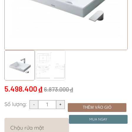
5.498.400
₫
6.873.000
₫
Số lượng:
THÊM VÀO GIỎ
MUA NGAY
Chậu rửa mặt