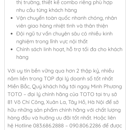
thị trường, thiết kế combo riêng phù hợp
nhu cầu từng khách hàng
Vận chuyển toàn quốc nhanh chóng, nhân
viên giao hàng nhiệt tình và thân thiện
Đội ngũ tư vấn chuyên sâu có nhiều kinh
nghiệm trong lĩnh vực nội thất
Chính sách linh hoạt, hỗ trợ tối đa cho khách
hàng
Với uy tín bền vững qua hơn 2 thập kỷ, nhiều
năm liền trong TOP đại lý doanh số tốt nhất
Miền Bắc, Quý khách hãy tới ngay Minh Phương
TOTO – đại lý chính hãng của TOTO tại trụ sở
81 Võ Chí Công, Xuân La, Tây Hồ, Hà Nội để sở
hữu những sản phẩm chính hãng với chất lượng
hàng đầu và hưởng ưu đãi tốt nhất. Hoặc liên
hệ Hotline 083.686.2888 – 090.806.2286 để được