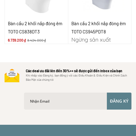
Bàn cầu 2 khối nắp đóng êm
Bàn cầu 2 khối nắp đóng êm
TOTO CS838DT3
TOTO CS945PDT8
Ngừng sản xuất
6.739.200
₫
8.424.000
₫
Các deal ưu đãi lên đến 30%++ sẽ được gửi đến inbox của bạn
Khi nhấp vào Đăng ký, bạn đồng ý với các Điều Khoản & Điều Kiện và Chính Sách
Bảo Mật của chúng tôi
ĐĂNG KÝ