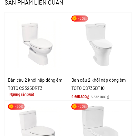
SẢN PHẨM LIÊN QUAN
-20%
Bàn cầu 2 khối nắp đóng êm
Bàn cầu 2 khối nắp đóng êm
TOTO CS325DRT3
TOTO CS735DT10
Ngừng sản xuất
4.665.600
₫
5.832.000
₫
-20%
-20%