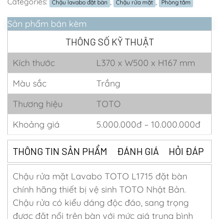
Categories:
,
,
Chậu lavabo đặt bàn
Chậu rửa mặt
Phòng tắm
Sản phẩm bán kèm
THÔNG SỐ KỸ THUẬT
Kích thước
L370 x W500 x H167 mm
Màu sắc
Trắng
Thương hiệu
TOTO
Khoảng giá
5.000.000đ – 10.000.000đ
THÔNG TIN SẢN PHẨM
ĐÁNH GIÁ
HỎI ĐÁP
Chậu rửa mặt Lavabo TOTO L1715 đặt bàn
chính hãng thiết bị vệ sinh TOTO Nhật Bản.
Chậu rửa có kiểu dáng độc đáo, sang trọng
được đặt nổi trên bàn với mức giá trung bình