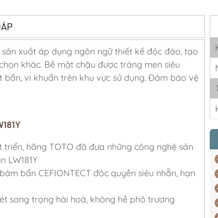
ĐÁP
ản xuất áp dụng ngôn ngữ thiết kế độc đáo, tạo
a chọn khác. Bề mặt chậu được tráng men siêu
ết bẩn, vi khuẩn trên khu vực sử dụng. Đảm bào vệ
W181Y
át triển, hãng TOTO đã đưa những công nghệ sản
àn LW181Y
 bám bẩn CEFIONTECT độc quyền siêu nhẵn, hạn
nét sang trọng hài hoà, không hề phô trương