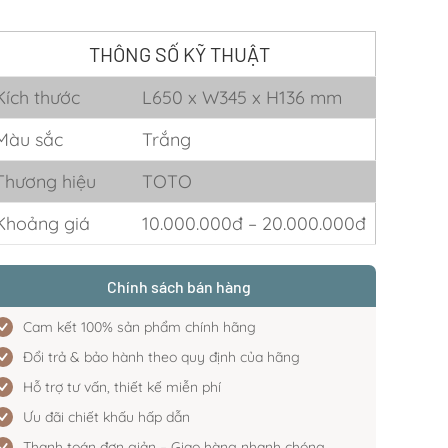
THÔNG SỐ KỸ THUẬT
Kích thước
L650 x W345 x H136 mm
Màu sắc
Trắng
Thương hiệu
TOTO
Khoảng giá
10.000.000đ – 20.000.000đ
Chính sách bán hàng
Cam kết 100% sản phẩm chính hãng
Đổi trả & bảo hành theo quy định của hãng
Hỗ trợ tư vấn, thiết kế miễn phí
Ưu đãi chiết khấu hấp dẫn
Thanh toán đơn giản – Giao hàng nhanh chóng