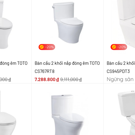
-20%
-20%
p đóng êm TOTO
Bàn cầu 2 khối nắp đóng êm TOTO
Bàn cầu 2 khố
CS767RT8
CS945PDT3
Ngừng sản 
.000
₫
7.288.800
₫
9.111.000
₫