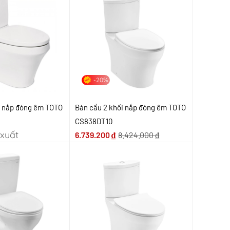
-20%
i nắp đóng êm TOTO
Bàn cầu 2 khối nắp đóng êm TOTO
CS838DT10
xuất
6.739.200
₫
8.424.000
₫