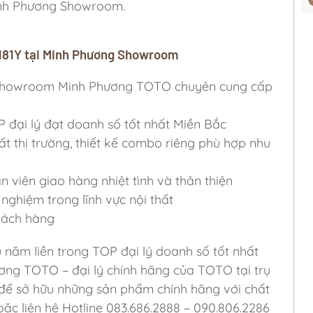
inh Phương Showroom.
W181Y tại Minh Phương Showroom
ỷ, Showroom Minh Phương TOTO chuyên cung cấp
P đại lý đạt doanh số tốt nhất Miền Bắc
ất thị trường, thiết kế combo riêng phù hợp nhu
viên giao hàng nhiệt tình và thân thiện
nghiệm trong lĩnh vực nội thất
khách hàng
u năm liền trong TOP đại lý doanh số tốt nhất
ơng TOTO – đại lý chính hãng của TOTO tại trụ
 để sở hữu những sản phẩm chính hãng với chất
ặc liên hệ Hotline 083.686.2888 – 090.806.2286