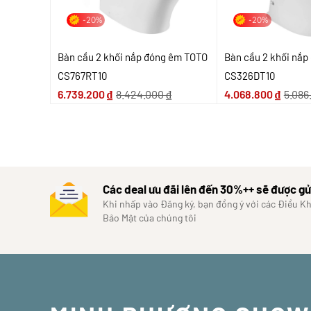
-20%
-20%
Bàn cầu 2 khối nắp đóng êm TOTO
Bàn cầu 2 khối nắ
CS767RT10
CS326DT10
6.739.200
₫
8.424.000
₫
4.068.800
₫
5.086
Các deal ưu đãi lên đến 30%++ sẽ được gử
Khi nhấp vào Đăng ký, bạn đồng ý với các Điều K
Bảo Mật của chúng tôi