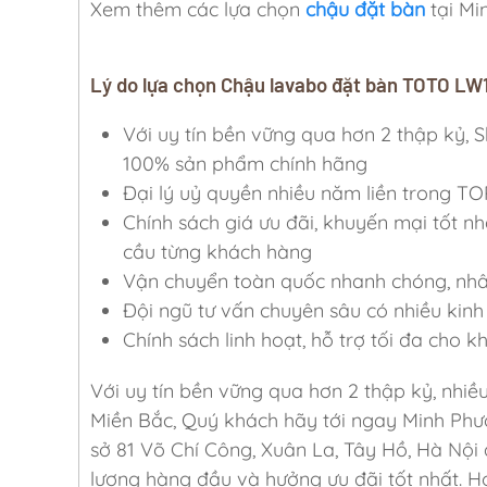
Xem thêm các lựa chọn
chậu đặt bàn
tại M
Lý do lựa chọn Chậu lavabo đặt bàn TOTO L
Với uy tín bền vững qua hơn 2 thập k
100% sản phẩm chính hãng
Đại lý uỷ quyền nhiều năm liền trong TO
Chính sách giá ưu đãi, khuyến mại tốt nh
cầu từng khách hàng
Vận chuyển toàn quốc nhanh chóng, nhân 
Đội ngũ tư vấn chuyên sâu có nhiều kinh 
Chính sách linh hoạt, hỗ trợ tối đa cho 
Với uy tín bền vững qua hơn 2 thập kỷ, nhiề
Miền Bắc, Quý khách hãy tới ngay Minh Phư
sở 81 Võ Chí Công, Xuân La, Tây Hồ, Hà Nội
lượng hàng đầu và hưởng ưu đãi tốt nhất. Ho