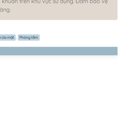
vi khuẩn trên khu vực sử dụng. Đảm bào vệ
àng.
,
 rửa mặt
Phòng tắm