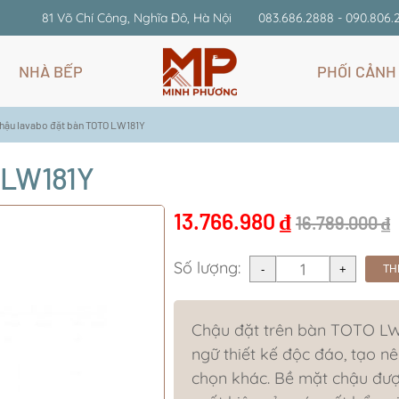
81 Võ Chí Công, Nghĩa Đô, Hà Nội
083.686.2888 - 090.806.
NHÀ BẾP
PHỐI CẢNH
hậu lavabo đặt bàn TOTO LW181Y
 LW181Y
13.766.980
₫
16.789.000
₫
Số lượng:
TH
Chậu đặt trên bàn TOTO LW
ngữ thiết kế độc đáo, tạo nê
chọn khác. Bề mặt chậu được