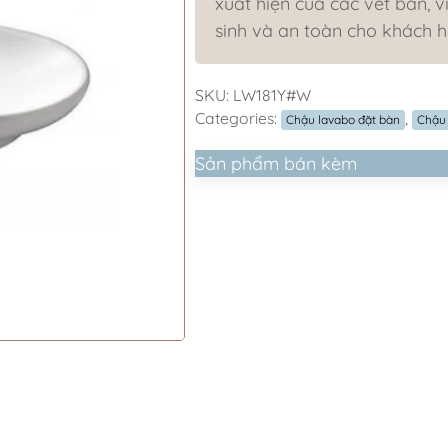
xuất hiện của các vết bẩn, 
sinh và an toàn cho khách h
SKU:
LW181Y#W
Categories:
,
Chậu lavabo đặt bàn
Chậu
Sản phẩm bán kèm