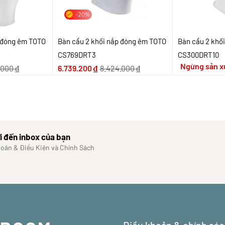
-20%
p đóng êm TOTO
Bàn cầu 2 khối nắp đóng êm TOTO
Bàn cầu 2 khố
CS769DRT3
CS300DRT10
Ngừng sản x
.000
₫
6.739.200
₫
8.424.000
₫
i đến inbox của bạn
hoản & Điều Kiện và Chính Sách
Điều khoản & chính sá