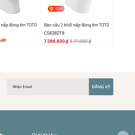
-20%
i nắp đóng êm TOTO
Bàn cầu 2 khối nắp đóng êm TOTO
CS838DT8
uất
7.288.800
₫
9.111.000
₫
ĐĂNG KÝ
ch
Giới thiệu