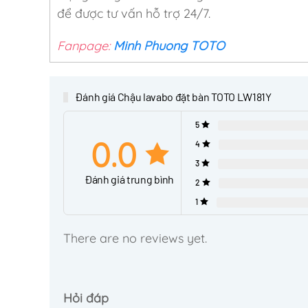
để được tư vấn hỗ trợ 24/7.
Fanpage:
Minh Phuong TOTO
Đánh giá Chậu lavabo đặt bàn TOTO LW181Y
5
0.0
4
3
Đánh giá trung bình
2
1
There are no reviews yet.
Hỏi đáp