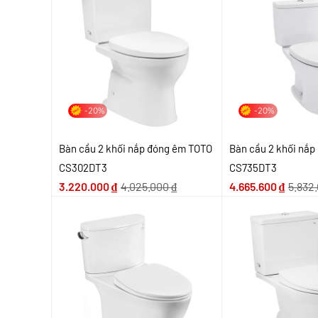
-20%
-20%
Bàn cầu 2 khối nắp đóng êm TOTO
Bàn cầu 2 khối nắ
CS302DT3
CS735DT3
3.220.000
₫
4.025.000
₫
4.665.600
₫
5.832