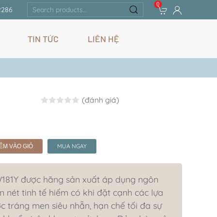
0
Search
2286
for:
TIN TỨC
LIÊN HỆ
(đánh giá)
Rated
0.0
out of 5
MUA NGAY
ÊM VÀO GIỎ
181Y được hãng sản xuất áp dụng ngôn
n nét tinh tế hiếm có khi đặt cạnh các lựa
 tráng men siêu nhẵn, hạn chế tối đa sự