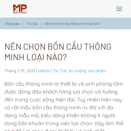
Skip
Tổng quan
Tin Tức
Nên chọn bồn cầu thông minh loại nào?
to
main
content
NÊN CHỌN BỒN CẦU THÔNG
MINH LOẠI NÀO?
Tháng 7 15, 2021
|
admin
|
Tin Tức
,
Xu hướng sản phẩm
Bồn cầu thông minh là thiết bị vệ sinh phòng tắm
được đông đảo khách hàng lựa chọn và hướng
đến trong cuộc sống hiện đại. Tuy nhiên hiện nay
có rất mẫu bồn cầu thông minh ra đời với đa
dạng mẫu mã, kiểu dáng khiến không ít người
dùng băn khoăn trong việc lựa chọn. Vậy làm thế