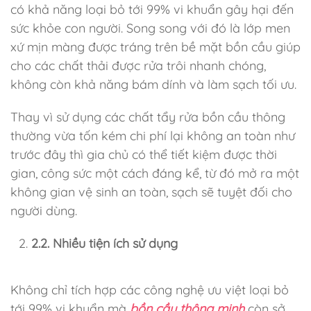
có khả năng loại bỏ tới 99% vi khuẩn gây hại đến
sức khỏe con người. Song song với đó là lớp men
xứ mịn màng được tráng trên bề mặt bồn cầu giúp
cho các chất thải được rửa trôi nhanh chóng,
không còn khả năng bám dính và làm sạch tối ưu.
Thay vì sử dụng các chất tẩy rửa bồn cầu thông
thường vừa tốn kém chi phí lại không an toàn như
trước đây thì gia chủ có thể tiết kiệm được thời
gian, công sức một cách đáng kể, từ đó mở ra một
không gian vệ sinh an toàn, sạch sẽ tuyệt đối cho
người dùng.
2.2. Nhiều tiện ích sử dụng
Không chỉ tích hợp các công nghệ ưu việt loại bỏ
tới 99% vi khuẩn mà
bồn cầu thông minh
còn sở