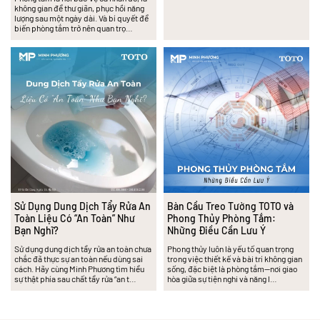
không gian để thư giãn, phục hồi năng
lượng sau một ngày dài. Và bí quyết để
biến phòng tắm trở nên quan trọ…
Sử Dụng Dung Dịch Tẩy Rửa An
Bàn Cầu Treo Tường TOTO và
Toàn Liệu Có “An Toàn” Như
Phong Thủy Phòng Tắm:
Bạn Nghĩ?
Những Điều Cần Lưu Ý
Sử dụng dung dịch tẩy rửa an toàn chưa
Phong thủy luôn là yếu tố quan trọng
chắc đã thực sự an toàn nếu dùng sai
trong việc thiết kế và bài trí không gian
cách. Hãy cùng Minh Phương tìm hiểu
sống, đặc biệt là phòng tắm—nơi giao
sự thật phía sau chất tẩy rửa “an t…
hòa giữa sự tiện nghi và năng l…