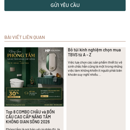
GỬI YÊU CẦU
BÀI VIẾT LIÊN QUAN
Bỏ túi kinh nghiệm chọn mua
TBVS từ A – Z
Việc lựa chọn các sản phẩm thiết bị vệ
sinh chắc hẳn cũng là một trong những
việc làm không khiến ít người phải băn
khoăn suy nghĩ nhiều …
Top 8 COMBO CHẬU và BỒN
CẦU CAO CẤP NÂNG TẦM
KHÔNG GIAN SỐNG 2026
Phòng tắm là nơi bảo vệ cá nhân đó, là