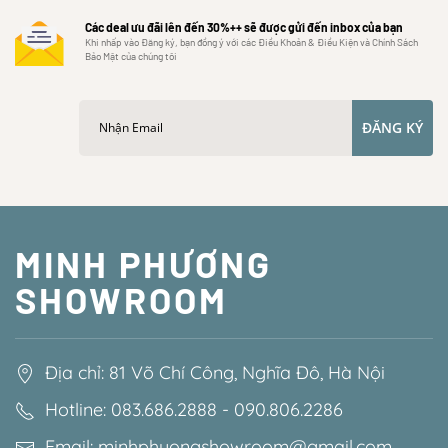
Các deal ưu đãi lên đến 30%++ sẽ được gửi đến inbox của bạn
Khi nhấp vào Đăng ký, bạn đồng ý với các Điều Khoản & Điều Kiện và Chính Sách
Bảo Mật của chúng tôi
ĐĂNG KÝ
MINH PHƯƠNG
SHOWROOM
Địa chỉ: 81 Võ Chí Công, Nghĩa Đô, Hà Nội
Hotline: 083.686.2888 - 090.806.2286
Email: minhphuongshowroom@gmail.com