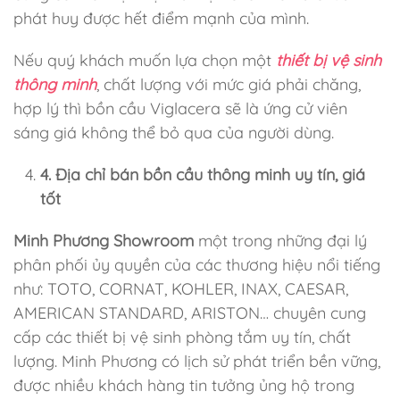
phát huy được hết điểm mạnh của mình.
Nếu quý khách muốn lựa chọn một
thiết bị vệ sinh
thông minh
, chất lượng với mức giá phải chăng,
hợp lý thì bồn cầu Viglacera sẽ là ứng cử viên
sáng giá không thể bỏ qua của người dùng.
4. Địa chỉ bán bồn cầu thông minh uy tín, giá
tốt
Minh Phương Showroom
một trong những đại lý
phân phối ủy quyền của các thương hiệu nổi tiếng
như: TOTO, CORNAT, KOHLER, INAX, CAESAR,
AMERICAN STANDARD, ARISTON… chuyên cung
cấp
các thiết bị vệ sinh phòng tắm uy tín, chất
lượng. Minh Phương có lịch sử phát triển bền vững,
được nhiều khách hàng tin tưởng ủng hộ trong