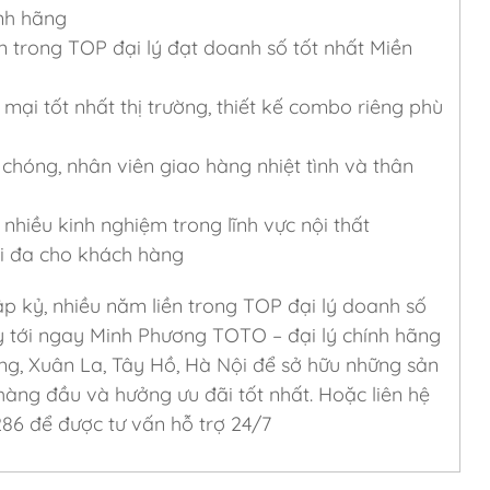
nh hãng
n trong TOP đại lý đạt doanh số tốt nhất Miền
 mại tốt nhất thị trường, thiết kế combo riêng phù
g
hóng, nhân viên giao hàng nhiệt tình và thân
nhiều kinh nghiệm trong lĩnh vực nội thất
tối đa cho khách hàng
ập kỷ, nhiều năm liền trong TOP đại lý doanh số
y tới ngay Minh Phương TOTO – đại lý chính hãng
ng, Xuân La, Tây Hồ, Hà Nội để sở hữu những sản
àng đầu và hưởng ưu đãi tốt nhất. Hoặc liên hệ
286 để được tư vấn hỗ trợ 24/7