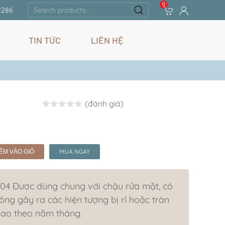
0
Search
2286
for:
TIN TỨC
LIÊN HỆ
(đánh giá)
Rated
0.0
out of 5
MUA NGAY
ÊM VÀO GIỎ
04 Được dùng chung với chậu rửa mặt, có
ông gây ra các hiện tượng bị rỉ hoặc tràn
cao theo năm tháng.