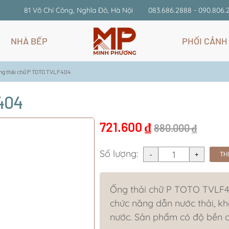
81 Võ Chí Công, Nghĩa Đô, Hà Nội
083.686.2888 - 090.806.
NHÀ BẾP
PHỐI CẢNH
ng thải chữ P TOTO TVLF404
404
721.600
₫
880.000
₫
Số lượng:
TH
Ống thải chữ P TOTO TVLF4
chức năng dẫn nước thải, kh
nước. Sản phẩm có độ bền 