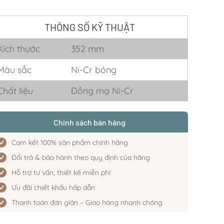
THÔNG SỐ KỸ THUẬT
Kích thước
352 mm
Màu sắc
Ni-Cr bóng
Chất liệu
Đồng mạ Ni-Cr
Chính sách bán hàng
Cam kết 100% sản phẩm chính hãng
Đổi trả & bảo hành theo quy định của hãng
Hỗ trợ tư vấn, thiết kế miễn phí
Ưu đãi chiết khấu hấp dẫn
Thanh toán đơn giản – Giao hàng nhanh chóng