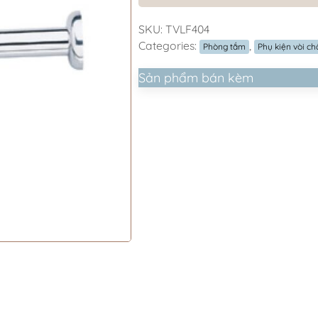
SKU:
TVLF404
Categories:
,
Phòng tắm
Phụ kiện vòi ch
Sản phẩm bán kèm