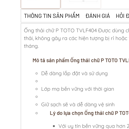
THÔNG TIN SẢN PHẨM
ĐÁNH GIÁ
HỎI 
Ống thải chữ P TOTO TVLF404 Được dùng ch
thải, không gây ra các hiện tượng bị rỉ ho
tháng.
Mô tả sản phẩm Ống thải chữ P TOTO TV
Dễ dàng lắp đặt và sử dụng
Lớp mạ bền vững với thời gian
Giữ sạch sẽ và dễ dàng vệ sinh
Lý do lựa chọn Ống thải chữ P T
Với uy tín bền vững qua hơn