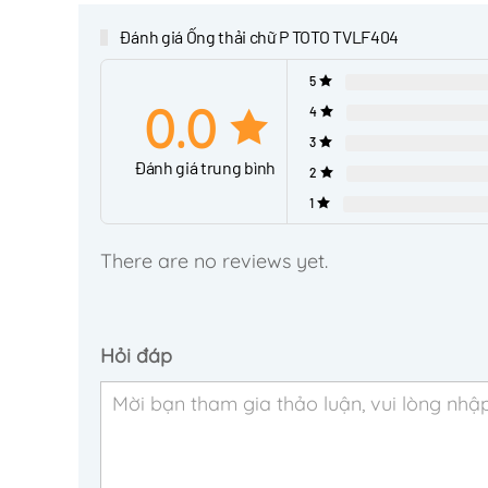
Đánh giá Ống thải chữ P TOTO TVLF404
5
0.0
4
3
Đánh giá trung bình
2
1
There are no reviews yet.
Hỏi đáp