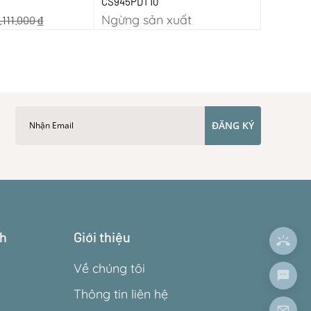
CS945PDT10
Ngừng sản xuất
.111.000
₫
ĐĂNG KÝ
ch
Giới thiệu
Về chúng tôi
Thông tin liên hệ