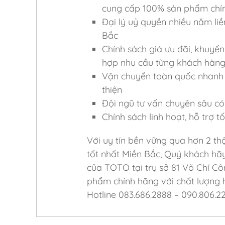
cung cấp 100% sản phẩm chí
Đại lý uỷ quyền nhiều năm liề
Bắc
Chính sách giá ưu đãi, khuyến
hợp nhu cầu từng khách hàn
Vận chuyển toàn quốc nhanh c
thiện
Đội ngũ tư vấn chuyên sâu có 
Chính sách linh hoạt, hỗ trợ 
Với uy tín bền vững qua hơn 2 th
tốt nhất Miền Bắc, Quý khách hã
của TOTO tại trụ sở 81 Võ Chí Cô
phẩm chính hãng với chất lượng h
Hotline 083.686.2888 – 090.806.2