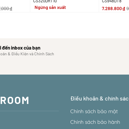
CS320DRT10
CS948DT8
Ngừng sản xuất
7.000
₫
7.288.800
₫
9
i đến inbox của bạn
hoản & Điều Kiện và Chính Sách
WROOM
Điều khoản & chính sá
Chính sách bảo mật
Chính sách bảo hành