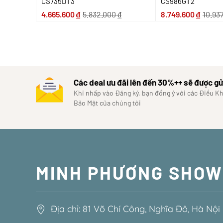
CS735DT3
CS986GT2
4.665.600
₫
5.832.000
₫
8.749.600
₫
10.93
Các deal ưu đãi lên đến 30%++ sẽ được gử
Khi nhấp vào Đăng ký, bạn đồng ý với các Điều K
Bảo Mật của chúng tôi
MINH PHƯƠNG SHO
Địa chỉ: 81 Võ Chí Công, Nghĩa Đô, Hà Nội