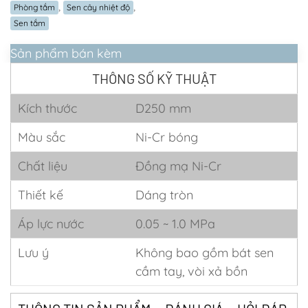
,
,
Phòng tắm
Sen cây nhiệt độ
Sen tắm
Sản phẩm bán kèm
THÔNG SỐ KỸ THUẬT
Kích thước
D250 mm
Màu sắc
Ni-Cr bóng
Chất liệu
Đồng mạ Ni-Cr
Thiết kế
Dáng tròn
Áp lực nước
0.05 ~ 1.0 MPa
Lưu ý
Không bao gồm bát sen
cầm tay, vòi xả bồn