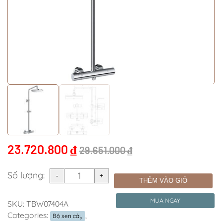
23.720.800
₫
29.651.000
₫
Số lượng:
THÊM VÀO GIỎ
MUA NGAY
SKU:
TBW07404A
Categories:
,
Bộ sen cây