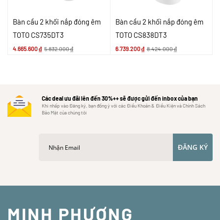
Bàn cầu 2 khối nắp đóng êm
Bàn cầu 2 khối nắp đóng êm
TOTO CS735DT3
TOTO CS838DT3
4.665.600
₫
5.832.000
₫
6.739.200
₫
8.424.000
₫
Các deal ưu đãi lên đến 30%++ sẽ được gửi đến inbox của bạn
Khi nhấp vào Đăng ký, bạn đồng ý với các Điều Khoản & Điều Kiện và Chính Sách
Bảo Mật của chúng tôi
ĐĂNG KÝ
MINH PHƯƠNG