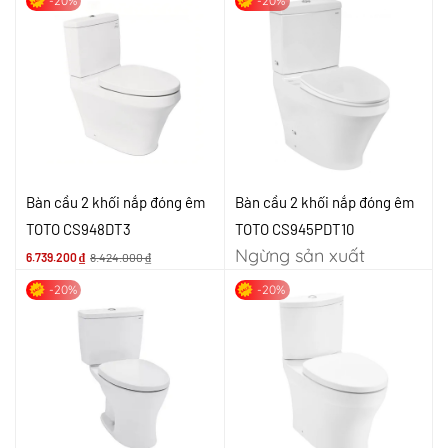
-20%
-20%
Bàn cầu 2 khối nắp đóng êm
Bàn cầu 2 khối nắp đóng êm
TOTO CS948DT3
TOTO CS945PDT10
Ngừng sản xuất
6.739.200
₫
8.424.000
₫
-20%
-20%