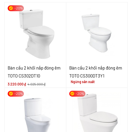
-20%
Bàn cầu 2 khối nắp đóng êm
Bàn cầu 2 khối nắp đóng êm
TOTO CS302DT10
TOTO CS300DT3Y1
Ngừng sản xuất
3.220.000
₫
4.025.000
₫
-20%
-20%