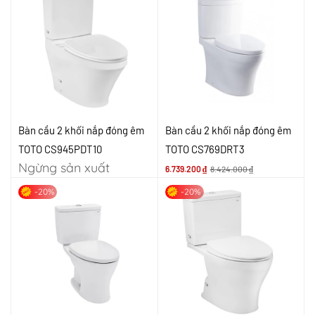
Bàn cầu 2 khối nắp đóng êm
Bàn cầu 2 khối nắp đóng êm
TOTO CS945PDT10
TOTO CS769DRT3
Ngừng sản xuất
6.739.200
₫
8.424.000
₫
-20%
-20%