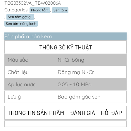
TBG03302VA_TBW02006A
Categories:
,
Phòng tắm
Sen tắm
,
,
Sen tắm gật gù
Sen tắm nóng lạnh
Sản phẩm bán kèm
THÔNG SỐ KỸ THUẬT
Màu sắc
Ni-Cr bóng
Chất liệu
Đồng mạ Ni-Cr
Áp lực nước
0.05 ~ 1.0 MPa
Lưu ý
Bao gồm gác sen
THÔNG TIN SẢN PHẨM
ĐÁNH GIÁ
HỎI ĐÁP