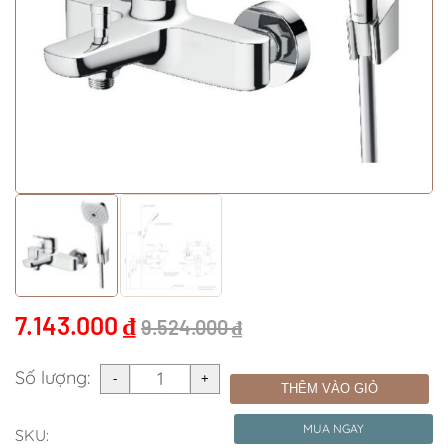
7.143.000
₫
9.524.000
₫
Số lượng:
THÊM VÀO GIỎ
MUA NGAY
SKU: