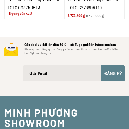
TOTO CS325DRT3
TOTO CS769DRT10
Ngừng sản xuất
6.739.200
₫
8.424.000
₫
Các deal ưu đãi lên đến 30%++ sẽ được gửi đến inbox của bạn
Khi nhấp vào Đăng ký, bạn đồng ý với các Điều Khoản & Điều Kiện và Chính Sách
Bảo Mật của chúng tôi
ĐĂNG KÝ
MINH PHƯƠNG
SHOWROOM