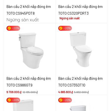
Bàn cầu 2 khối nắp đóng êm
Bàn cầu 2 khối nắp đóng êm
TOTO CS945PDT8
TOTO CS320PDRT3
Ngừng sản xuất
Ngừng sản xuất
-20%
-20%
Bàn cầu 2 khối nắp đóng êm
Bàn cầu 2 khối nắp đóng êm
TOTO CS986GT9
TOTO CS735DT10
9.708.000
₫
12.135.000
₫
4.665.600
₫
5.832.000
₫
-20%
-20%