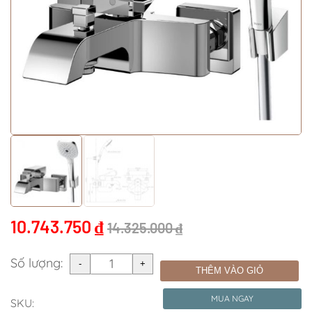
10.743.750
₫
14.325.000
₫
Số lượng:
THÊM VÀO GIỎ
MUA NGAY
SKU: