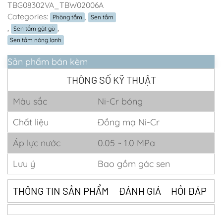
TBG08302VA_TBW02006A
Categories:
,
Phòng tắm
Sen tắm
,
,
Sen tắm gật gù
Sen tắm nóng lạnh
Sản phẩm bán kèm
THÔNG SỐ KỸ THUẬT
Màu sắc
Ni-Cr bóng
Chất liệu
Đồng mạ Ni-Cr
Áp lực nước
0.05 ~ 1.0 MPa
Lưu ý
Bao gồm gác sen
THÔNG TIN SẢN PHẨM
ĐÁNH GIÁ
HỎI ĐÁP