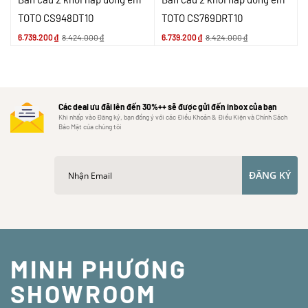
TOTO CS948DT10
TOTO CS769DRT10
6.739.200
₫
8.424.000
₫
6.739.200
₫
8.424.000
₫
Các deal ưu đãi lên đến 30%++ sẽ được gửi đến inbox của bạn
Khi nhấp vào Đăng ký, bạn đồng ý với các Điều Khoản & Điều Kiện và Chính Sách
Bảo Mật của chúng tôi
ĐĂNG KÝ
MINH PHƯƠNG
SHOWROOM