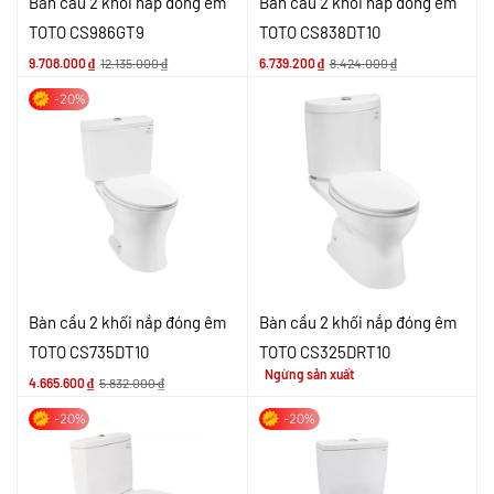
Bàn cầu 2 khối nắp đóng êm
Bàn cầu 2 khối nắp đóng êm
TOTO CS986GT9
TOTO CS838DT10
9.708.000
₫
12.135.000
₫
6.739.200
₫
8.424.000
₫
-20%
Bàn cầu 2 khối nắp đóng êm
Bàn cầu 2 khối nắp đóng êm
TOTO CS735DT10
TOTO CS325DRT10
Ngừng sản xuất
4.665.600
₫
5.832.000
₫
-20%
-20%