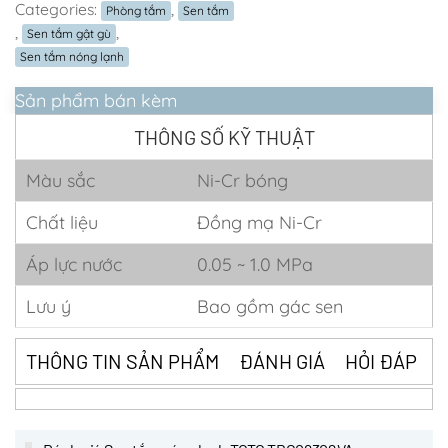
Categories:
,
Phòng tắm
Sen tắm
,
,
Sen tắm gật gù
Sen tắm nóng lạnh
Sản phẩm bán kèm
THÔNG SỐ KỸ THUẬT
Màu sắc
Ni-Cr bóng
Chất liệu
Đồng mạ Ni-Cr
Áp lực nước
0.05 ~ 1.0 MPa
Lưu ý
Bao gồm gác sen
THÔNG TIN SẢN PHẨM
ĐÁNH GIÁ
HỎI ĐÁP