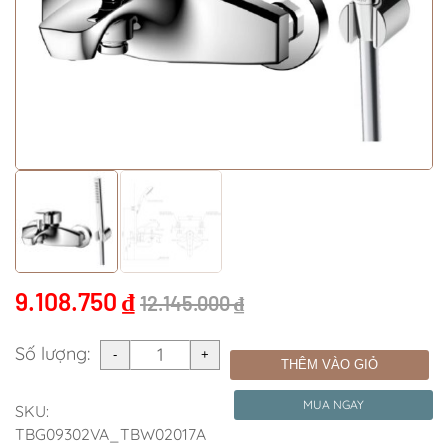
9.108.750
₫
12.145.000
₫
Số lượng:
THÊM VÀO GIỎ
MUA NGAY
SKU:
TBG09302VA_TBW02017A