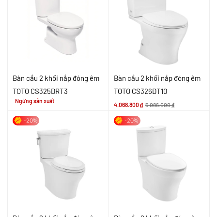
Bàn cầu 2 khối nắp đóng êm
Bàn cầu 2 khối nắp đóng êm
TOTO CS325DRT3
TOTO CS326DT10
Ngừng sản xuất
4.068.800
₫
5.086.000
₫
-20%
-20%