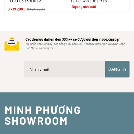
TOTO CS769DRT3
TOTO CS320PDRT3
Ngừng sản xuất
6.739.200
₫
8.424.000
₫
Các deal ưu đãi lên đến 30%++ sẽ được gửi đến inbox của bạn
Khi nhấp vào Đăng ký, bạn đồng ý với các Điều Khoản & Điều Kiện và Chính Sách
Bảo Mật của chúng tôi
ĐĂNG KÝ
MINH PHƯƠNG
SHOWROOM