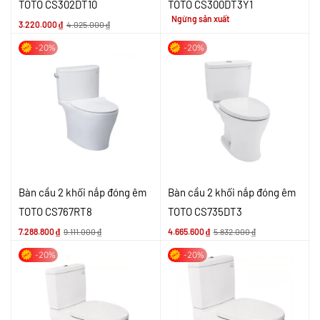
TOTO CS302DT10
TOTO CS300DT3Y1
Ngừng sản xuất
3.220.000
₫
4.025.000
₫
-20%
-20%
Bàn cầu 2 khối nắp đóng êm
Bàn cầu 2 khối nắp đóng êm
TOTO CS767RT8
TOTO CS735DT3
7.288.800
₫
9.111.000
₫
4.665.600
₫
5.832.000
₫
-20%
-20%