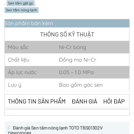
,
,
Sen tắm gật gù
Sen tắm nóng lạnh
Sản phẩm bán kèm
THÔNG SỐ KỸ THUẬT
Màu sắc
Ni-Cr bóng
Chất liệu
Đồng mạ Ni-Cr
Áp lực nước
0.05 ~ 1.0 MPa
Lưu ý
Bao gồm gác sen
THÔNG TIN SẢN PHẨM
ĐÁNH GIÁ
HỎI ĐÁP
Đánh giá Sen tắm nóng lạnh TOTO TBS01302V
TBW01008A