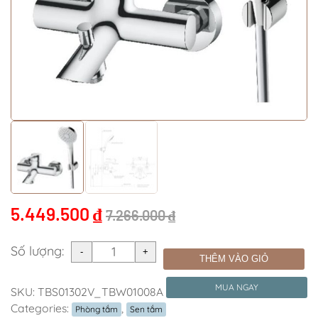
5.449.500
₫
7.266.000
₫
Số lượng:
THÊM VÀO GIỎ
MUA NGAY
SKU:
TBS01302V_TBW01008A
Categories:
,
Phòng tắm
Sen tắm