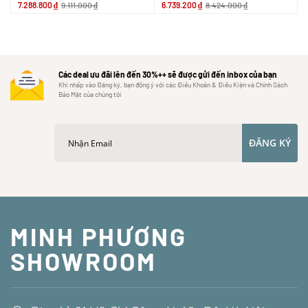
7.288.800
₫
9.111.000
₫
6.739.200
₫
8.424.000
₫
Các deal ưu đãi lên đến 30%++ sẽ được gửi đến inbox của bạn
Khi nhấp vào Đăng ký, bạn đồng ý với các Điều Khoản & Điều Kiện và Chính Sách
Bảo Mật của chúng tôi
ĐĂNG KÝ
MINH PHƯƠNG
SHOWROOM