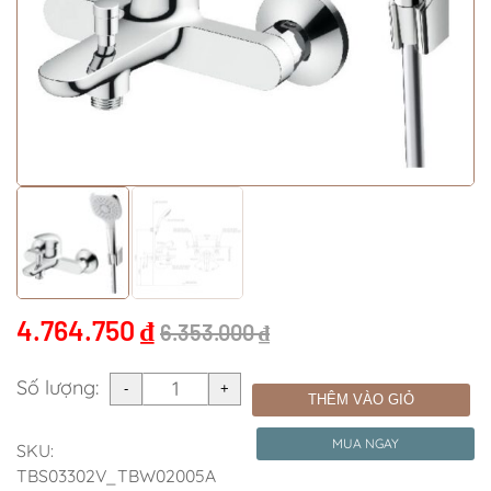
4.764.750
₫
6.353.000
₫
Số lượng:
THÊM VÀO GIỎ
MUA NGAY
SKU:
TBS03302V_TBW02005A