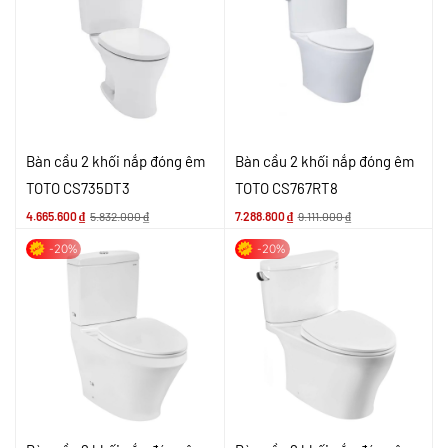
Bàn cầu 2 khối nắp đóng êm
Bàn cầu 2 khối nắp đóng êm
TOTO CS735DT3
TOTO CS767RT8
4.665.600
₫
5.832.000
₫
7.288.800
₫
9.111.000
₫
-20%
-20%