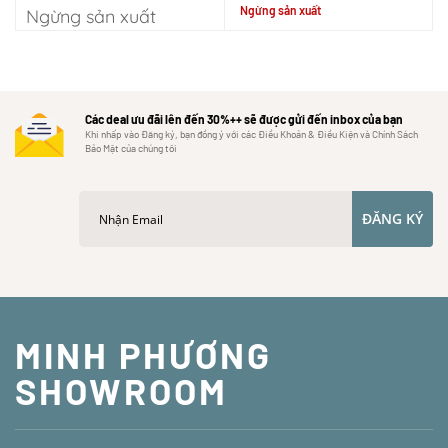
Ngừng sản xuất
Ngừng sản xuất
Các deal ưu đãi lên đến 30%++ sẽ được gửi đến inbox của bạn
Khi nhấp vào Đăng ký, bạn đồng ý với các Điều Khoản & Điều Kiện và Chính Sách
Bảo Mật của chúng tôi
ĐĂNG KÝ
MINH PHƯƠNG
SHOWROOM