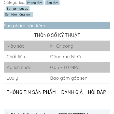
Categories:
,
Phòng tắm
Sen tắm
,
,
Sen tắm gật gù
Sen tắm nóng lạnh
Sản phẩm bán kèm
THÔNG SỐ KỸ THUẬT
Màu sắc
Ni-Cr bóng
Chất liệu
Đồng mạ Ni-Cr
Áp lực nước
0.05 ~ 1.0 MPa
Lưu ý
Bao gồm gác sen
THÔNG TIN SẢN PHẨM
ĐÁNH GIÁ
HỎI ĐÁP