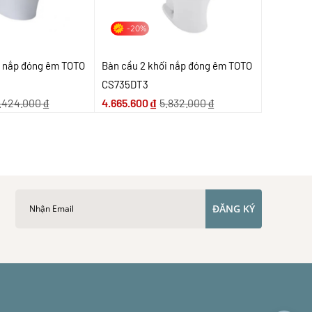
-20%
i nắp đóng êm TOTO
Bàn cầu 2 khối nắp đóng êm TOTO
CS735DT3
.424.000
₫
4.665.600
₫
5.832.000
₫
ĐĂNG KÝ