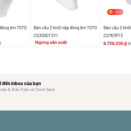
-20%
p đóng êm TOTO
Bàn cầu 2 khối nắp đóng êm TOTO
Bàn cầu 2 khố
CS300DT3Y1
CS767RT3
Ngừng sản xuất
t
6.739.200
₫
8
i đến inbox của bạn
hoản & Điều Kiện và Chính Sách