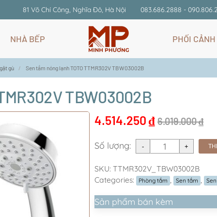
81 Võ Chí Công, Nghĩa Đô, Hà Nội
083.686.2888 - 090.806.
NHÀ BẾP
PHỐI CẢNH
gật gù
Sen tắm nóng lạnh TOTO TTMR302V TBW03002B
 TTMR302V TBW03002B
4.514.250
₫
6.019.000
₫
Số lượng:
TH
SKU:
TTMR302V_TBW03002B
Categories:
,
,
Phòng tắm
Sen tắm
Sen
Sản phẩm bán kèm