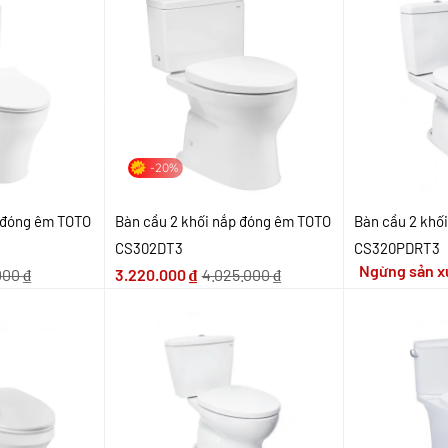
-20%
p đóng êm TOTO
Bàn cầu 2 khối nắp đóng êm TOTO
Bàn cầu 2 khố
CS302DT3
CS320PDRT3
Ngừng sản x
.000
₫
3.220.000
₫
4.025.000
₫