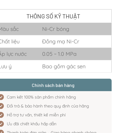
THÔNG SỐ KỸ THUẬT
Màu sắc
Ni-Cr bóng
Chất liệu
Đồng mạ Ni-Cr
Áp lực nước
0.05 ~ 1.0 MPa
Lưu ý
Bao gồm gác sen
Chính sách bán hàng
Cam kết 100% sản phẩm chính hãng
Đổi trả & bảo hành theo quy định của hãng
Hỗ trợ tư vấn, thiết kế miễn phí
Ưu đãi chiết khấu hấp dẫn
Thanh toán đơn giản – Giao hàng nhanh chóng