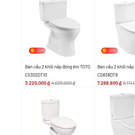
-20%
-20%
Bàn cầu 2 khối nắp đóng êm TOTO
Bàn cầu 2 khối nắ
CS302DT10
CS838DT8
3.220.000
₫
4.025.000
₫
7.288.800
₫
9.111