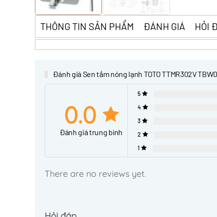
THÔNG TIN SẢN PHẨM
ĐÁNH GIÁ
HỎI 
Đánh giá Sen tắm nóng lạnh TOTO TTMR302V TBW
5
0.0
4
3
Đánh giá trung bình
2
1
There are no reviews yet.
Hỏi đáp