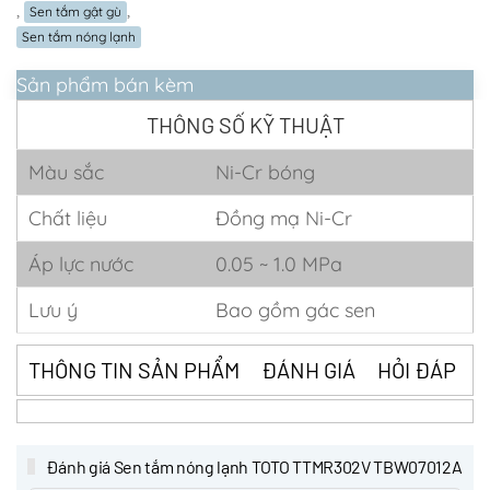
,
,
Sen tắm gật gù
Sen tắm nóng lạnh
Sản phẩm bán kèm
THÔNG SỐ KỸ THUẬT
Màu sắc
Ni-Cr bóng
Chất liệu
Đồng mạ Ni-Cr
Áp lực nước
0.05 ~ 1.0 MPa
Lưu ý
Bao gồm gác sen
THÔNG TIN SẢN PHẨM
ĐÁNH GIÁ
HỎI ĐÁP
Đánh giá Sen tắm nóng lạnh TOTO TTMR302V TBW07012A