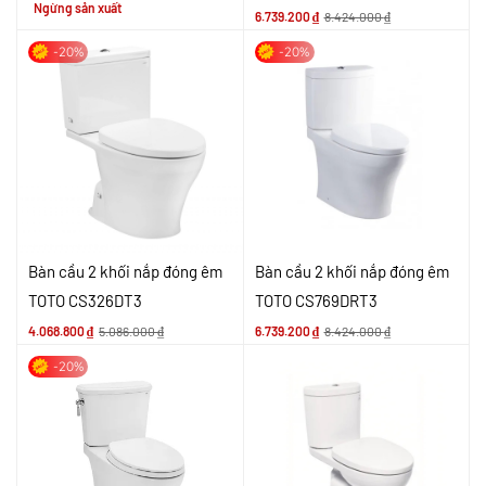
Ngừng sản xuất
6.739.200
₫
8.424.000
₫
-20%
-20%
Bàn cầu 2 khối nắp đóng êm
Bàn cầu 2 khối nắp đóng êm
TOTO CS326DT3
TOTO CS769DRT3
4.068.800
₫
5.086.000
₫
6.739.200
₫
8.424.000
₫
-20%