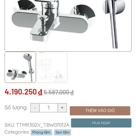
4.190.250
₫
5.587.000
₫
Số lượng:
THÊM VÀO GIỎ
MUA NGAY
SKU:
TTMR302V_TBW07012A
Categories:
,
Phòng tắm
Sen tắm