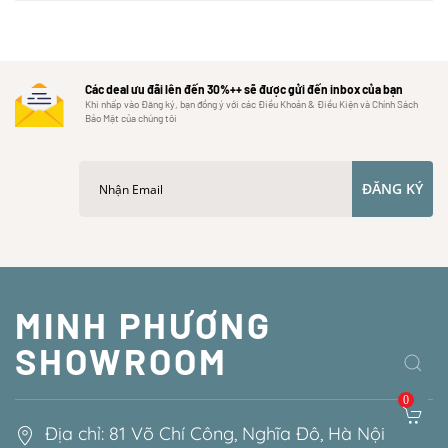
Các deal ưu đãi lên đến 30%++ sẽ được gửi đến inbox của bạn
Khi nhấp vào Đăng ký, bạn đồng ý với các Điều Khoản & Điều Kiện và Chính Sách
Bảo Mật của chúng tôi
ĐĂNG KÝ
MINH PHƯƠNG
SHOWROOM
0
Địa chỉ: 81 Võ Chí Công, Nghĩa Đô, Hà Nội