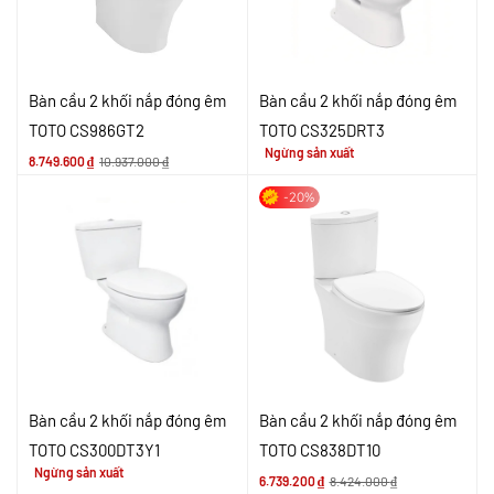
Bàn cầu 2 khối nắp đóng êm
Bàn cầu 2 khối nắp đóng êm
TOTO CS986GT2
TOTO CS325DRT3
Ngừng sản xuất
8.749.600
₫
10.937.000
₫
-20%
Bàn cầu 2 khối nắp đóng êm
Bàn cầu 2 khối nắp đóng êm
TOTO CS300DT3Y1
TOTO CS838DT10
Ngừng sản xuất
6.739.200
₫
8.424.000
₫