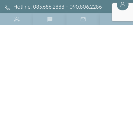
Hotline: 083.686.2888 - 090.806.2286
Email: minhphuongshowroom@gmail.com
Điều khoản & chính sách
Chính sách bảo mật
Chính sách bảo hành
Chính sách đổi trả
Hướng dẫn đặt hàng