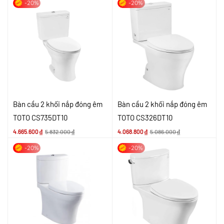
-20%
-20%
Bàn cầu 2 khối nắp đóng êm
Bàn cầu 2 khối nắp đóng êm
TOTO CS735DT10
TOTO CS326DT10
4.665.600
₫
5.832.000
₫
4.068.800
₫
5.086.000
₫
-20%
-20%