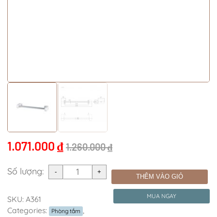
1.071.000
₫
1.260.000
₫
Số lượng:
THÊM VÀO GIỎ
MUA NGAY
SKU:
A361
Categories:
,
Phòng tắm