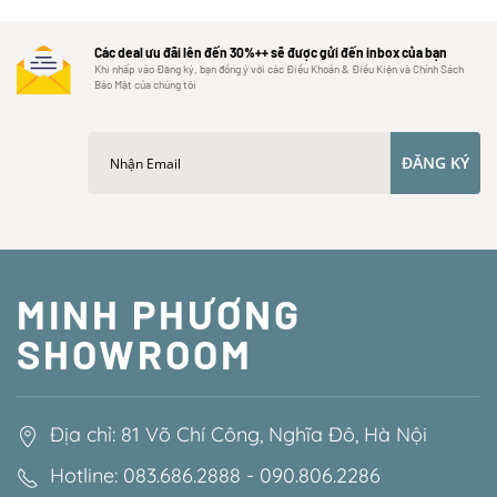
Các deal ưu đãi lên đến 30%++ sẽ được gửi đến inbox của bạn
Khi nhấp vào Đăng ký, bạn đồng ý với các Điều Khoản & Điều Kiện và Chính Sách
Bảo Mật của chúng tôi
ĐĂNG KÝ
MINH PHƯƠNG
SHOWROOM
Địa chỉ: 81 Võ Chí Công, Nghĩa Đô, Hà Nội
Hotline: 083.686.2888 - 090.806.2286