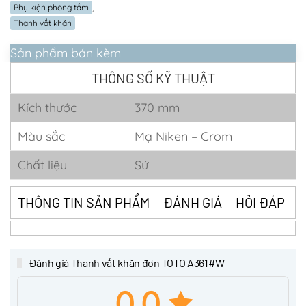
,
Phụ kiện phòng tắm
Thanh vắt khăn
Sản phẩm bán kèm
THÔNG SỐ KỸ THUẬT
Kích thước
370 mm
Màu sắc
Mạ Niken – Crom
Chất liệu
Sứ
THÔNG TIN SẢN PHẨM
ĐÁNH GIÁ
HỎI ĐÁP
Đánh giá Thanh vắt khăn đơn TOTO A361#W
0.0