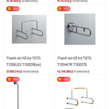
10.151.600
₫
12.380.000
₫
10.111.420
₫
12.331.000
₫
-18%
-18%
Thanh vịn hỗ trợ TOTO
Thanh vịn hỗ trợ TOTO
T113BU22 T110D3R(x4)
T113HK7R T110D17S
13.556.240
₫
16.532.000
₫
42.146.360
₫
51.398.000
₫
-18%
-18%