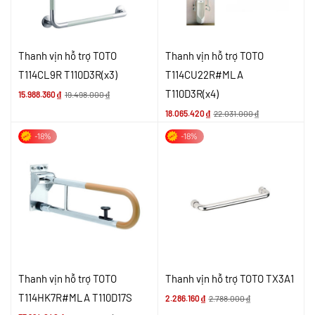
Thanh vịn hỗ trợ TOTO
Thanh vịn hỗ trợ TOTO
T114CL9R T110D3R(x3)
T114CU22R#MLA
T110D3R(x4)
15.988.360
₫
19.498.000
₫
18.065.420
₫
22.031.000
₫
-18%
-18%
Thanh vịn hỗ trợ TOTO
Thanh vịn hỗ trợ TOTO TX3A1
T114HK7R#MLA T110D17S
2.286.160
₫
2.788.000
₫