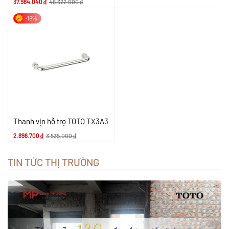
37.984.040
₫
46.322.000
₫
-18%
Thanh vịn hỗ trợ TOTO TX3A3
2.898.700
₫
3.535.000
₫
TIN TỨC THỊ TRƯỜNG