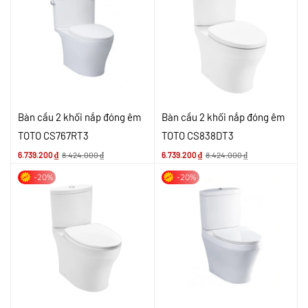
Bàn cầu 2 khối nắp đóng êm
Bàn cầu 2 khối nắp đóng êm
TOTO CS767RT3
TOTO CS838DT3
6.739.200
₫
8.424.000
₫
6.739.200
₫
8.424.000
₫
-20%
-20%