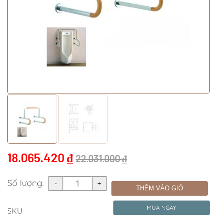
18.065.420
₫
22.031.000
₫
Số lượng:
THÊM VÀO GIỎ
MUA NGAY
SKU: