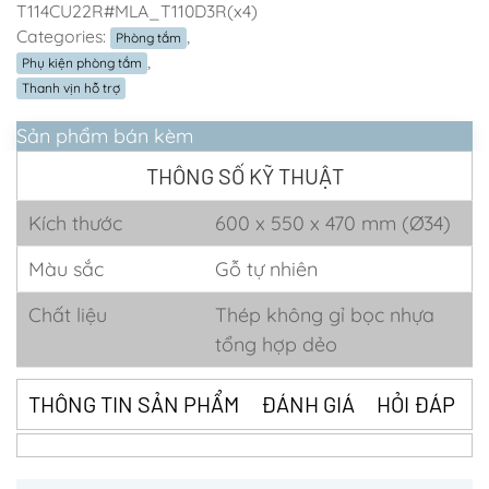
T114CU22R#MLA_T110D3R(x4)
Categories:
,
Phòng tắm
,
Phụ kiện phòng tắm
Thanh vịn hỗ trợ
Sản phẩm bán kèm
THÔNG SỐ KỸ THUẬT
Kích thước
600 x 550 x 470 mm (Ø34)
Màu sắc
Gỗ tự nhiên
Chất liệu
Thép không gỉ bọc nhựa
tổng hợp dẻo
THÔNG TIN SẢN PHẨM
ĐÁNH GIÁ
HỎI ĐÁP