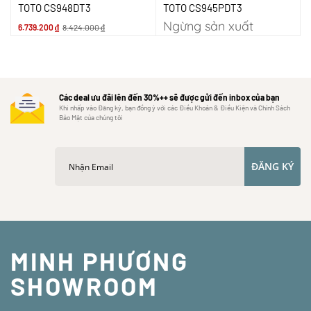
TOTO CS948DT3
TOTO CS945PDT3
Ngừng sản xuất
6.739.200
₫
8.424.000
₫
Các deal ưu đãi lên đến 30%++ sẽ được gửi đến inbox của bạn
Khi nhấp vào Đăng ký, bạn đồng ý với các Điều Khoản & Điều Kiện và Chính Sách
Bảo Mật của chúng tôi
ĐĂNG KÝ
MINH PHƯƠNG
SHOWROOM