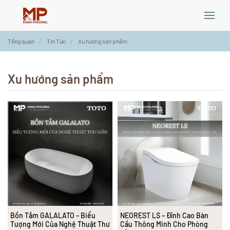
Skip
Tổng quan
Tin Tức
Xu hướng sản phẩm
to
main
content
Xu hướng sản phẩm
Bồn Tắm GALALATO – Biểu
NEOREST LS – Đỉnh Cao Bàn
Tượng Mới Của Nghệ Thuật Thư
Cầu Thông Minh Cho Phòng