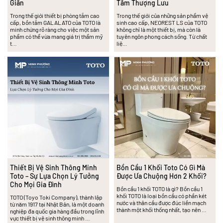
Giãn
Tắm Thượng Lưu
Trong thế giới thiết bị phòng tắm cao
Trong thế giới của những sản phẩm vệ
cấp, bồn tắm GALALATO của TOTO là
sinh cao cấp, NEOREST LS của TOTO
minh chứng rõ ràng cho việc một sản
không chỉ là một thiết bị, mà còn là
phẩm có thể vừa mang giá trị thẩm mỹ
tuyên ngôn phong cách sống. Từ chất
t…
liệ…
Thiết Bị Vệ Sinh Thông Minh
Bồn Cầu 1 Khối Toto Có Gì Mà
Toto – Sự Lựa Chọn Lý Tưởng
Được Ưa Chuộng Hơn 2 Khối?
Cho Mọi Gia Đình
Bồn cầu 1 khối TOTO là gì? Bồn cầu 1
khối TOTO là loại bồn cầu có phần két
TOTO (Toyo Toki Company), thành lập
nước và thân cầu được đúc liền mạch
từ năm 1917 tại Nhật Bản, là một doanh
thành một khối thống nhất, tạo nên …
nghiệp đa quốc gia hàng đầu trong lĩnh
vực thiết bị vệ sinh thông minh …