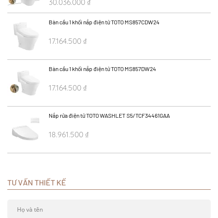
30.036.000
₫
40.048.000
₫
Bàn cầu 1 khối nắp điện tử TOTO MS857CDW24
17.164.500
₫
22.886.000
₫
Bàn cầu 1 khối nắp điện tử TOTO MS857DW24
17.164.500
₫
22.886.000
₫
Nắp rửa điện tử TOTO WASHLET S5/TCF34461GAA
18.961.500
₫
25.282.000
₫
TƯ VẤN THIẾT KẾ