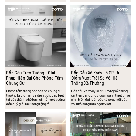
Bồn Cầu Treo Tường – Giải
Bồn Cầu Xả Xoáy Là Gì? Ưu
Pháp Hiện Đại Cho Phòng Tắm
Điểm Vượt Trội So Với Hệ
Chung Cư
Thống Xả Thường
Phòng tắm trong các căn hộ chung cư
Bồn cầu xả xoáy là gì? Trong số những
thường bị giới hạn về diện tích, đặc biệt
cải tiến đáng chú ý của ngành thiết bị vệ
tại các thành phố lớn nơi mỗi mét vuông
sinh hiện đại, bồn cầu xả xoáy nổi bật
đều quý giá. Dù không rộng rã…
với khả năng làm sạch vượt …