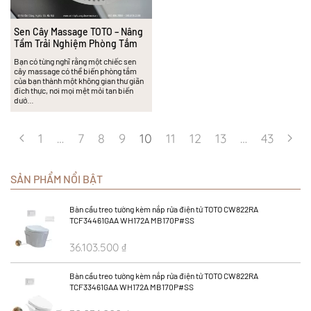
Sen Cây Massage TOTO – Nâng
Tầm Trải Nghiệm Phòng Tắm
Bạn có từng nghĩ rằng một chiếc sen
cây massage có thể biến phòng tắm
của bạn thành một không gian thư giãn
đích thực, nơi mọi mệt mỏi tan biến
dướ…
1
…
7
8
9
10
11
12
13
…
43
SẢN PHẨM NỔI BẬT
Bàn cầu treo tường kèm nắp rửa điện tử TOTO CW822RA
TCF34461GAA WH172A MB170P#SS
36.103.500
₫
48.138.000
₫
Bàn cầu treo tường kèm nắp rửa điện tử TOTO CW822RA
TCF33461GAA WH172A MB170P#SS