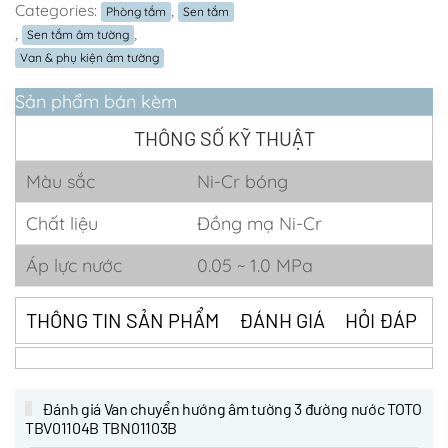
Categories:
,
Phòng tắm
Sen tắm
,
,
Sen tắm âm tường
Van & phụ kiện âm tường
Sản phẩm bán kèm
THÔNG SỐ KỸ THUẬT
Màu sắc
Ni-Cr bóng
Chất liệu
Đồng mạ Ni-Cr
Áp lực nước
0.05 ~ 1.0 MPa
THÔNG TIN SẢN PHẨM
ĐÁNH GIÁ
HỎI ĐÁP
Đánh giá Van chuyển hướng âm tường 3 đường nước TOTO
TBV01104B TBN01103B