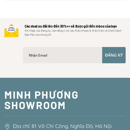
Các deal ưu đãi lên đến 30%++ sẽ được gửi đến inbox của bạn
Khi nhấp vào Đăng ký, bạn đồng ý với các Điều Khoản & Điều Kiện và Chính Sách
Bảo Mật của chúng tôi
ĐĂNG KÝ
MINH PHƯƠNG
SHOWROOM
Địa chỉ: 81 Võ Chí Công, Nghĩa Đô, Hà Nội