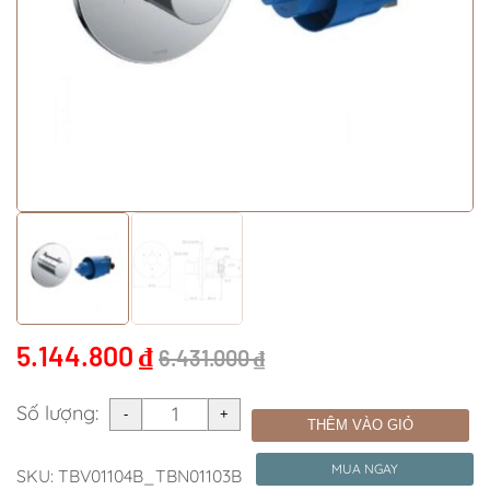
5.144.800
₫
6.431.000
₫
Số lượng:
THÊM VÀO GIỎ
MUA NGAY
SKU:
TBV01104B_TBN01103B