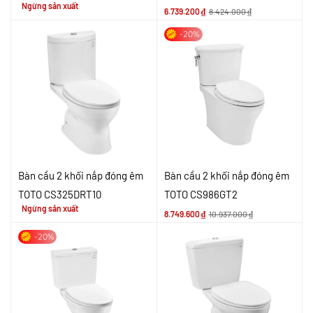
Ngừng sản xuất
6.739.200
₫
8.424.000
₫
-20%
Bàn cầu 2 khối nắp đóng êm
Bàn cầu 2 khối nắp đóng êm
TOTO CS325DRT10
TOTO CS986GT2
Ngừng sản xuất
8.749.600
₫
10.937.000
₫
-20%