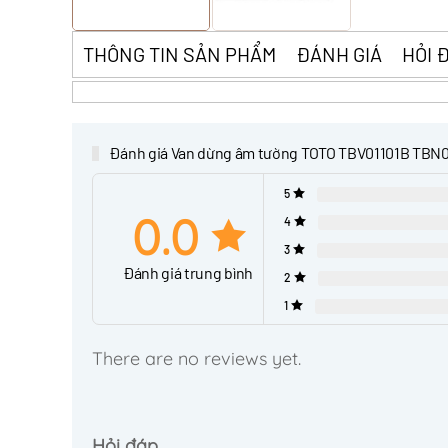
THÔNG TIN SẢN PHẨM
ĐÁNH GIÁ
HỎI 
Đánh giá Van dừng âm tường TOTO TBV01101B TBN
5
0.0
4
3
Đánh giá trung bình
2
1
There are no reviews yet.
Hỏi đáp