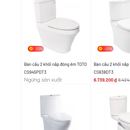
-20%
-20%
Bàn cầu 2 khối nắp đóng êm TOTO
Bàn cầu 2 khối nắ
CS945PDT3
CS838DT3
Ngừng sản xuất
6.739.200
₫
8.424