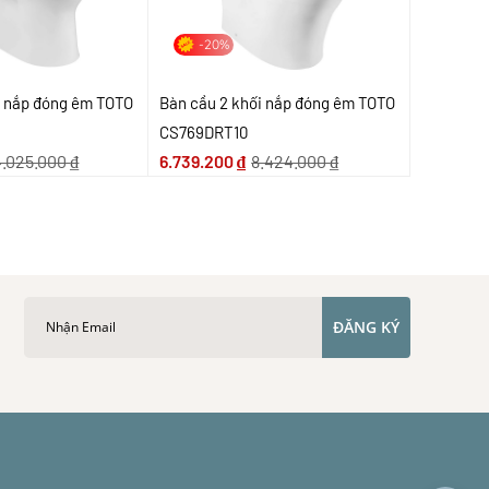
-20%
i nắp đóng êm TOTO
Bàn cầu 2 khối nắp đóng êm TOTO
CS769DRT10
4.025.000
₫
6.739.200
₫
8.424.000
₫
ĐĂNG KÝ