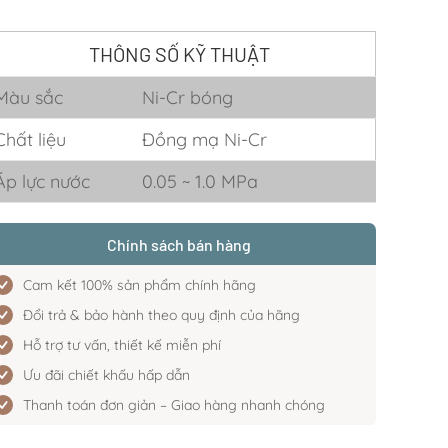
THÔNG SỐ KỸ THUẬT
Màu sắc
Ni-Cr bóng
Chất liệu
Đồng mạ Ni-Cr
Áp lực nước
0.05 ~ 1.0 MPa
Chính sách bán hàng
Cam kết 100% sản phẩm chính hãng
Đổi trả & bảo hành theo quy định của hãng
Hỗ trợ tư vấn, thiết kế miễn phí
Ưu đãi chiết khấu hấp dẫn
Thanh toán đơn giản – Giao hàng nhanh chóng