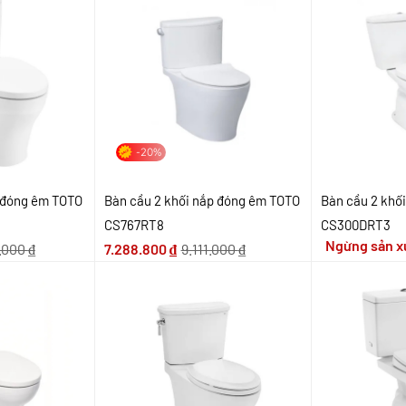
-20%
p đóng êm TOTO
Bàn cầu 2 khối nắp đóng êm TOTO
Bàn cầu 2 khố
CS767RT8
CS300DRT3
Ngừng sản x
.000
₫
7.288.800
₫
9.111.000
₫