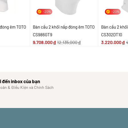
-20%
-20%
p đóng êm TOTO
Bàn cầu 2 khối nắp đóng êm TOTO
Bàn cầu 2 khố
CS986GT9
CS302DT10
9.708.000
₫
12.135.000
₫
3.220.000
₫
i đến inbox của bạn
hoản & Điều Kiện và Chính Sách