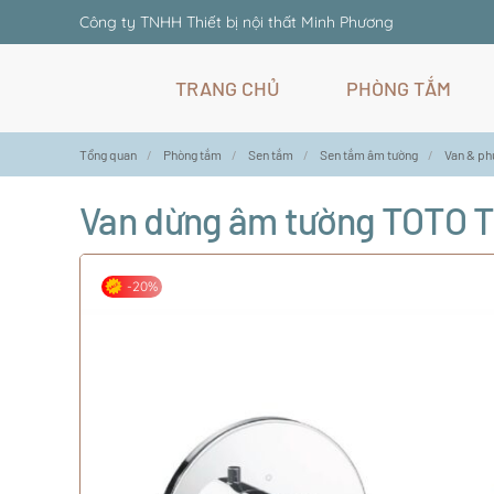
Công ty TNHH Thiết bị nội thất Minh Phương
Skip
TRANG CHỦ
PHÒNG TẮM
to
main
content
Tổng quan
Phòng tắm
Sen tắm
Sen tắm âm tường
Van & ph
Van dừng âm tường TOTO 
-20%