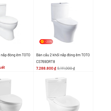
-20%
i nắp đóng êm TOTO
Bàn cầu 2 khối nắp đóng êm TOTO
CS769DRT8
uất
7.288.800
₫
9.111.000
₫