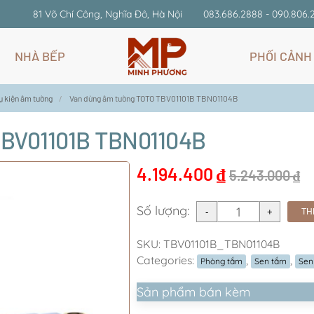
81 Võ Chí Công, Nghĩa Đô, Hà Nội
083.686.2888 - 090.806.
NHÀ BẾP
PHỐI CẢNH
ụ kiện âm tường
Van dừng âm tường TOTO TBV01101B TBN01104B
TBV01101B TBN01104B
4.194.400
₫
5.243.000
₫
Số lượng:
TH
SKU:
TBV01101B_TBN01104B
Categories:
,
,
Phòng tắm
Sen tắm
Sen
Sản phẩm bán kèm