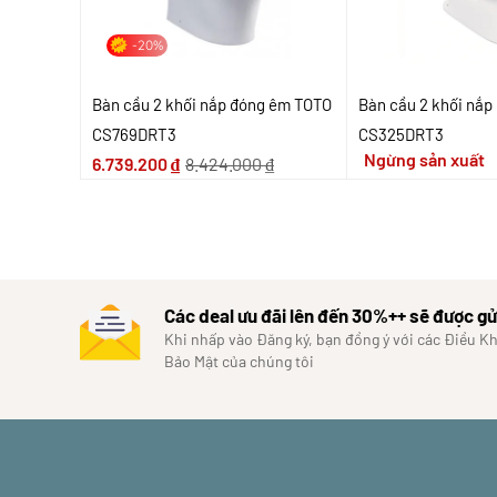
-20%
Bàn cầu 2 khối nắp đóng êm TOTO
Bàn cầu 2 khối nắ
CS769DRT3
CS325DRT3
Ngừng sản xuất
6.739.200
₫
8.424.000
₫
Các deal ưu đãi lên đến 30%++ sẽ được gử
Khi nhấp vào Đăng ký, bạn đồng ý với các Điều K
Bảo Mật của chúng tôi