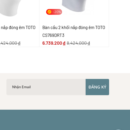
-20%
i nắp đóng êm TOTO
Bàn cầu 2 khối nắp đóng êm TOTO
CS769DRT3
.424.000
₫
6.739.200
₫
8.424.000
₫
ĐĂNG KÝ