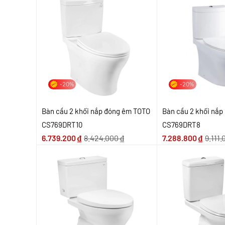
-20%
-20%
Bàn cầu 2 khối nắp đóng êm TOTO
Bàn cầu 2 khối nắ
CS769DRT10
CS769DRT8
6.739.200
₫
8.424.000
₫
7.288.800
₫
9.111