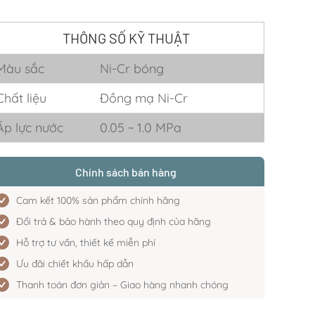
THÔNG SỐ KỸ THUẬT
Màu sắc
Ni-Cr bóng
Chất liệu
Đồng mạ Ni-Cr
Áp lực nước
0.05 ~ 1.0 MPa
Chính sách bán hàng
Cam kết 100% sản phẩm chính hãng
Đổi trả & bảo hành theo quy định của hãng
Hỗ trợ tư vấn, thiết kế miễn phí
Ưu đãi chiết khấu hấp dẫn
Thanh toán đơn giản – Giao hàng nhanh chóng