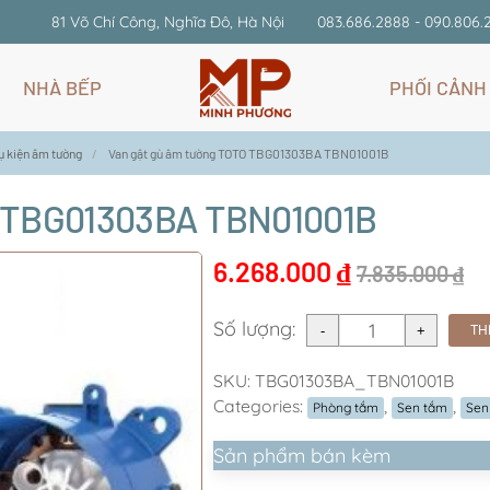
81 Võ Chí Công, Nghĩa Đô, Hà Nội
083.686.2888 - 090.806.
NHÀ BẾP
PHỐI CẢNH
ụ kiện âm tường
Van gật gù âm tường TOTO TBG01303BA TBN01001B
O TBG01303BA TBN01001B
6.268.000
₫
7.835.000
₫
Số lượng:
TH
SKU:
TBG01303BA_TBN01001B
Categories:
,
,
Phòng tắm
Sen tắm
Sen
Sản phẩm bán kèm