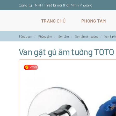
Công ty TNHH Thiết bị nội thất Minh Phương
Skip
TRANG CHỦ
PHÒNG TẮM
to
main
content
Tổng quan
Phòng tắm
Sen tắm
Sen tắm âm tường
Van & ph
Van gật gù âm tường TOT
-20%