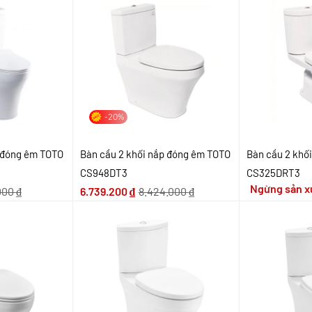
-20%
p đóng êm TOTO
Bàn cầu 2 khối nắp đóng êm TOTO
Bàn cầu 2 khố
CS948DT3
CS325DRT3
Ngừng sản x
.000
₫
6.739.200
₫
8.424.000
₫