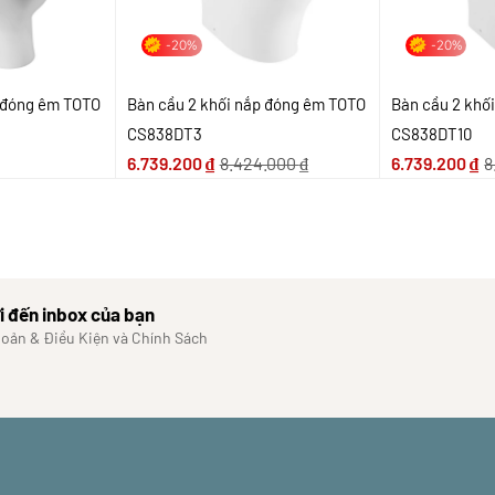
-20%
-20%
p đóng êm TOTO
Bàn cầu 2 khối nắp đóng êm TOTO
Bàn cầu 2 khố
CS838DT3
CS838DT10
6.739.200
₫
8.424.000
₫
6.739.200
₫
8
i đến inbox của bạn
hoản & Điều Kiện và Chính Sách