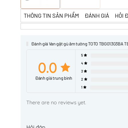
THÔNG TIN SẢN PHẨM
ĐÁNH GIÁ
HỎI 
Đánh giá Van gật gù âm tường TOTO TBG01303BA 
5
0.0
4
3
Đánh giá trung bình
2
1
There are no reviews yet.
Hỏi đáp