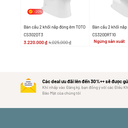
-20%
Bàn cầu 2 khối nắp đóng êm TOTO
Bàn cầu 2 khối nắ
CS302DT3
CS320DRT10
Ngừng sản xuất
3.220.000
₫
4.025.000
₫
Các deal ưu đãi lên đến 30%++ sẽ được gử
Khi nhấp vào Đăng ký, bạn đồng ý với các Điều K
Bảo Mật của chúng tôi