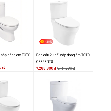
-20%
i nắp đóng êm TOTO
Bàn cầu 2 khối nắp đóng êm TOTO
CS838DT8
uất
7.288.800
₫
9.111.000
₫