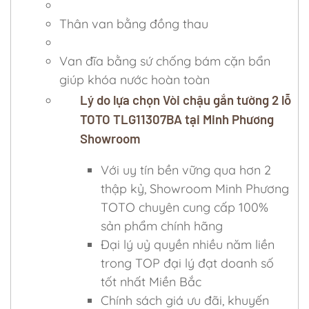
Thân van bằng đồng thau
Van đĩa bằng sứ chống bám cặn bẩn
giúp khóa nước hoàn toàn
Lý do lựa chọn Vòi chậu gắn tường 2 lỗ
TOTO TLG11307BA tại Minh Phương
Showroom
Với uy tín bền vững qua hơn 2
thập kỷ, Showroom Minh Phương
TOTO chuyên cung cấp 100%
sản phẩm chính hãng
Đại lý uỷ quyền nhiều năm liền
trong TOP đại lý đạt doanh số
tốt nhất Miền Bắc
Chính sách giá ưu đãi, khuyến