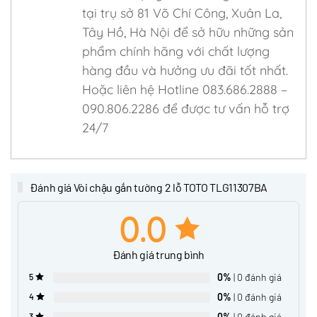
tại trụ sở 81 Võ Chí Công, Xuân La,
Tây Hồ, Hà Nội để sở hữu những sản
phẩm chính hãng với chất lượng
hàng đầu và hưởng ưu đãi tốt nhất.
Hoặc liên hệ Hotline 083.686.2888 –
090.806.2286 để được tư vấn hỗ trợ
24/7
Đánh giá Vòi chậu gắn tường 2 lỗ TOTO TLG11307BA
0.0
Đánh giá trung bình
0%
| 0 đánh giá
5
0%
| 0 đánh giá
4
0%
| 0 đánh giá
3