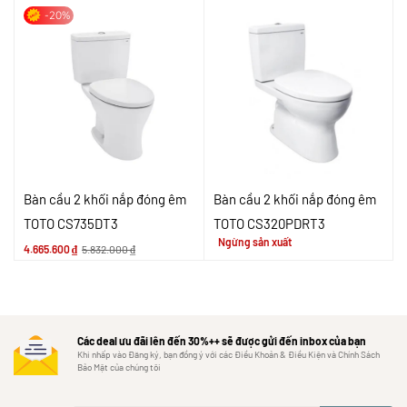
-20%
Bàn cầu 2 khối nắp đóng êm
Bàn cầu 2 khối nắp đóng êm
TOTO CS735DT3
TOTO CS320PDRT3
Ngừng sản xuất
4.665.600
₫
5.832.000
₫
Các deal ưu đãi lên đến 30%++ sẽ được gửi đến inbox của bạn
Khi nhấp vào Đăng ký, bạn đồng ý với các Điều Khoản & Điều Kiện và Chính Sách
Bảo Mật của chúng tôi