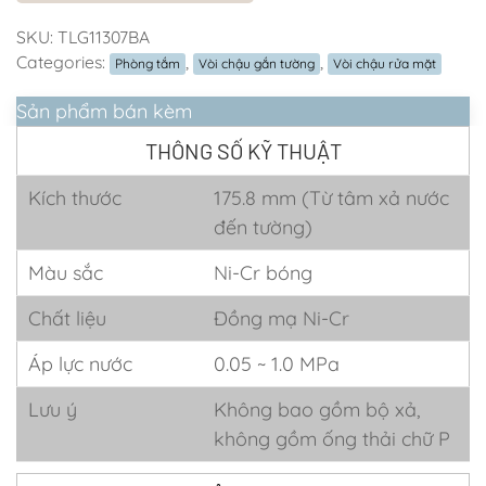
SKU:
TLG11307BA
Categories:
,
,
Phòng tắm
Vòi chậu gắn tường
Vòi chậu rửa mặt
Sản phẩm bán kèm
THÔNG SỐ KỸ THUẬT
Kích thước
175.8 mm (Từ tâm xả nước
đến tường)
Màu sắc
Ni-Cr bóng
Chất liệu
Đồng mạ Ni-Cr
Áp lực nước
0.05 ~ 1.0 MPa
Lưu ý
Không bao gồm bộ xả,
không gồm ống thải chữ P