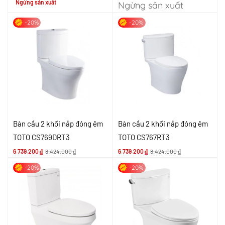
Ngừng sản xuất
Ngừng sản xuất
-20%
-20%
Bàn cầu 2 khối nắp đóng êm
Bàn cầu 2 khối nắp đóng êm
TOTO CS769DRT3
TOTO CS767RT3
6.739.200
₫
8.424.000
₫
6.739.200
₫
8.424.000
₫
-20%
-20%