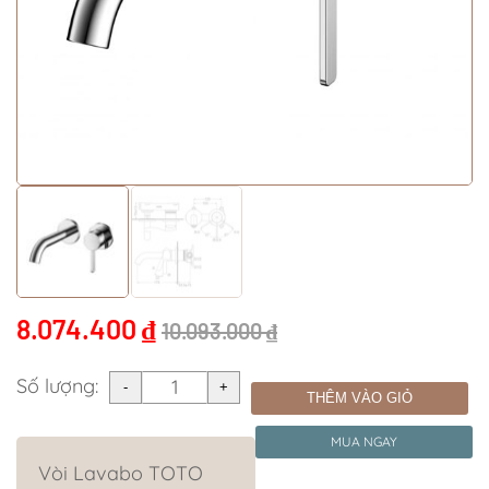
8.074.400
₫
10.093.000
₫
Số lượng:
THÊM VÀO GIỎ
MUA NGAY
Vòi Lavabo TOTO