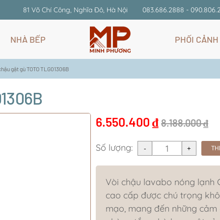
81 Võ Chí Công, Nghĩa Đô, Hà Nội
083.686.2888 - 090.806.
NHÀ BẾP
PHỐI CẢNH
 chậu gật gù TOTO TLG01306B
01306B
6.550.400
₫
8.188.000
₫
Số lượng:
TH
Vòi chậu lavabo nóng lạn
cao cấp được chú trọng khô
mạo, mang đến những cảm gi