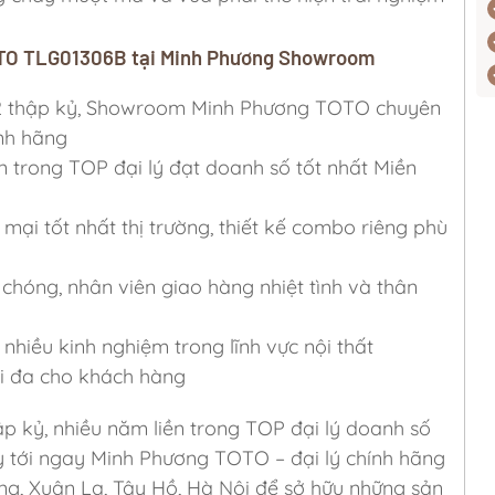
TOTO TLG01306B tại Minh Phương Showroom
 2 thập kỷ, Showroom Minh Phương TOTO chuyên
nh hãng
n trong TOP đại lý đạt doanh số tốt nhất Miền
 mại tốt nhất thị trường, thiết kế combo riêng phù
g
hóng, nhân viên giao hàng nhiệt tình và thân
nhiều kinh nghiệm trong lĩnh vực nội thất
tối đa cho khách hàng
ập kỷ, nhiều năm liền trong TOP đại lý doanh số
y tới ngay Minh Phương TOTO – đại lý chính hãng
ng, Xuân La, Tây Hồ, Hà Nội để sở hữu những sản