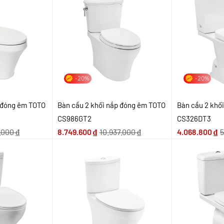
-20%
-20%
p đóng êm TOTO
Bàn cầu 2 khối nắp đóng êm TOTO
Bàn cầu 2 khố
CS986GT2
CS326DT3
.000
₫
8.749.600
₫
10.937.000
₫
4.068.800
₫