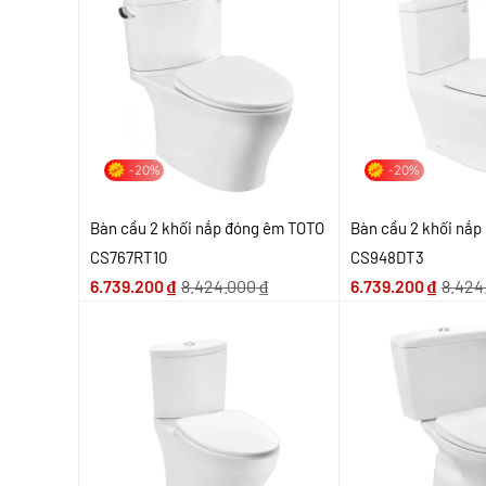
-20%
-20%
Bàn cầu 2 khối nắp đóng êm TOTO
Bàn cầu 2 khối nắ
CS767RT10
CS948DT3
6.739.200
₫
8.424.000
₫
6.739.200
₫
8.424