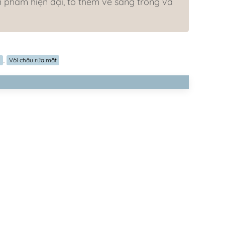
phẩm hiện đại, tô thêm vẻ sang trong và
,
ù
Vòi chậu rửa mặt