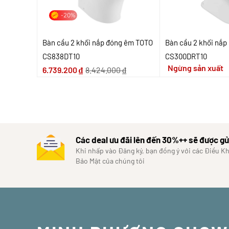
-20%
Bàn cầu 2 khối nắp đóng êm TOTO
Bàn cầu 2 khối nắ
CS838DT10
CS300DRT10
Ngừng sản xuất
6.739.200
₫
8.424.000
₫
Các deal ưu đãi lên đến 30%++ sẽ được gử
Khi nhấp vào Đăng ký, bạn đồng ý với các Điều K
Bảo Mật của chúng tôi