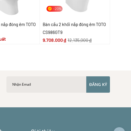
-20%
i nắp đóng êm TOTO
Bàn cầu 2 khối nắp đóng êm TOTO
CS986GT9
uất
9.708.000
₫
12.135.000
₫
ĐĂNG KÝ