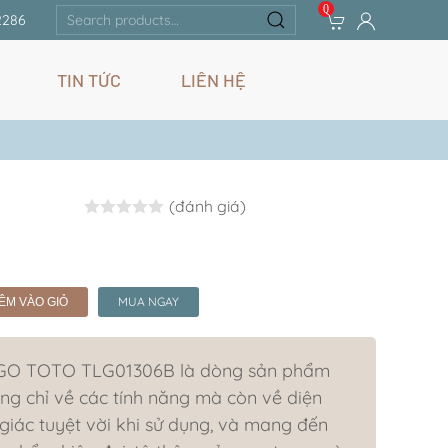
0
Search
2286
for:
TIN TỨC
LIÊN HỆ
(đánh giá)
Rated
0.0
out of 5
MUA NGAY
ÊM VÀO GIỎ
h GO TOTO TLG01306B là dòng sản phẩm
ng chỉ về các tính năng mà còn về diện
ác tuyệt vời khi sử dụng, và mang đến