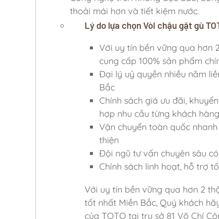
thoải mái hơn và tiết kiệm nước.
Lý do lựa chọn Vòi chậu gật gù 
Với uy tín bền vững qua hơn
cung cấp 100% sản phẩm chí
Đại lý uỷ quyền nhiều năm liề
Bắc
Chính sách giá ưu đãi, khuyến
hợp nhu cầu từng khách hàn
Vận chuyển toàn quốc nhanh c
thiện
Đội ngũ tư vấn chuyên sâu có 
Chính sách linh hoạt, hỗ trợ 
Với uy tín bền vững qua hơn 2 th
tốt nhất Miền Bắc, Quý khách hã
của TOTO tại trụ sở 81 Võ Chí Cô