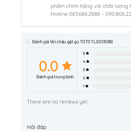
phẩm chính hãng với chất lượng h
Hotline 083.686.2888 – 090.806.2
Đánh giá Vòi chậu gật gù TOTO TLG01306B
5
0.0
4
3
Đánh giá trung bình
2
1
There are no reviews yet.
Hỏi đáp