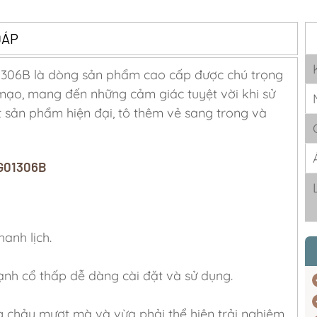
ĐÁP
306B là dòng sản phẩm cao cấp được chú trọng
mạo, mang đến những cảm giác tuyệt vời khi sử
sản phẩm hiện đại, tô thêm vẻ sang trong và
LG01306B
anh lịch.
h cổ thấp dễ dàng cài đặt và sử dụng.
 chảy mượt mà và vừa phải thể hiện trải nghiệm