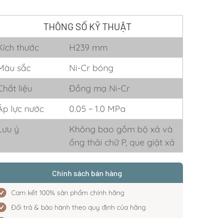
THÔNG SỐ KỸ THUẬT
Kích thước
H239 mm
Màu sắc
Ni-Cr bóng
Chất liệu
Đồng mạ Ni-Cr
Áp lực nước
0.05 ~ 1.0 MPa
Lưu ý
Không bao gồm bộ xả và
ống thải chữ P, que giật xả
Chính sách bán hàng
Cam kết 100% sản phẩm chính hãng
Đổi trả & bảo hành theo quy định của hãng