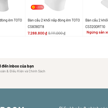
-20%
p đóng êm TOTO
Bàn cầu 2 khối nắp đóng êm TOTO
Bàn cầu 2 khố
CS838DT8
CS320DRT10
Ngừng sản x
7.288.800
₫
9.111.000
₫
i đến inbox của bạn
hoản & Điều Kiện và Chính Sách