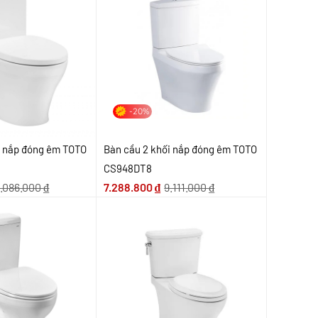
-20%
i nắp đóng êm TOTO
Bàn cầu 2 khối nắp đóng êm TOTO
CS948DT8
5.086.000
₫
7.288.800
₫
9.111.000
₫