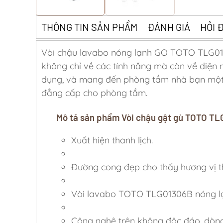
THÔNG TIN SẢN PHẨM
ĐÁNH GIÁ
HỎI 
Vòi chậu lavabo nóng lạnh GO TOTO TLG01
không chỉ về các tính năng mà còn về diện 
dụng, và mang đến phòng tắm nhà bạn một 
đẳng cấp cho phòng tắm.
Mô tả sản phẩm Vòi chậu gật gù TOTO T
Xuất hiện thanh lịch.
Đường cong đẹp cho thấy hương vị th
Vòi lavabo TOTO TLG01306B nóng lạn
Công nghệ trên không độc đáo, dòng