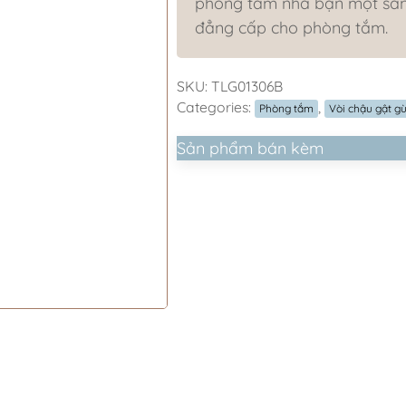
phòng tắm nhà bạn một sản 
đẳng cấp cho phòng tắm.
SKU:
TLG01306B
Categories:
,
Phòng tắm
Vòi chậu gật g
Sản phẩm bán kèm