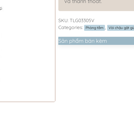
và thanh thoát.
SKU:
TLG03305V
Categories:
,
Phòng tắm
Vòi chậu gật g
Sản phẩm bán kèm