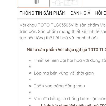
THÔNG TIN SẢN PHẨM
ĐÁNH GIÁ
HỎI 
Vòi chậu TOTO TLG03305V là sản phẩm Vòi 
trên bàn. Sản phẩm mang thiết kế tinh tế sa
tạo nên tổng thể hài hoà và thanh thoát.
Mô tả sản phẩm Vòi chậu gật gù TOTO T
Thiết kế hiện đại hài hòa với dòng 
Lớp mạ bền vững với thời gian
Thân van bằng đồng thau
Van đĩa bằng sứ chống bám cặn bẩn
Lý do lựa chọn Vòi chậu gật gù 