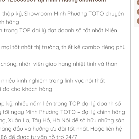
 2 thập kỷ, Showroom Minh Phương TOTO chuyên
nh hãng
n trong TOP đại lý đạt doanh số tốt nhất Miền
 mại tốt nhất thị trường, thiết kế combo riêng phù
g
hóng, nhân viên giao hàng nhiệt tình và thân
nhiều kinh nghiệm trong lĩnh vực nội thất
tối đa cho khách hàng
ập kỷ, nhiều năm liền trong TOP đại lý doanh số
y tới ngay Minh Phương TOTO – đại lý chính hãng
ng, Xuân La, Tây Hồ, Hà Nội để sở hữu những sản
àng đầu và hưởng ưu đãi tốt nhất. Hoặc liên hệ
286 để được tư vấn hỗ trợ 24/7