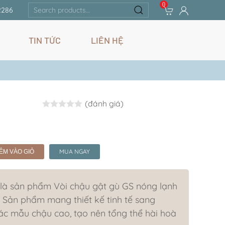
0
Search
2286
for:
TIN TỨC
LIÊN HỆ
(đánh giá)
Rated
0.0
out of 5
MUA NGAY
ÊM VÀO GIỎ
à sản phẩm Vòi chậu gật gù GS nóng lạnh
 Sản phẩm mang thiết kế tinh tế sang
các mẫu chậu cao, tạo nên tổng thể hài hoà