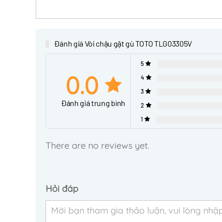
Đánh giá Vòi chậu gật gù TOTO TLG03305V
5
0.0
4
3
Đánh giá trung bình
2
1
There are no reviews yet.
Hỏi đáp