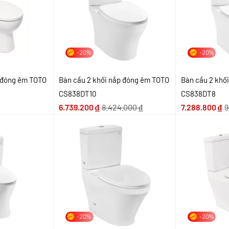
-20%
-20%
p đóng êm TOTO
Bàn cầu 2 khối nắp đóng êm TOTO
Bàn cầu 2 khố
CS838DT10
CS838DT8
6.739.200
₫
8.424.000
₫
7.288.800
₫
9
-20%
-20%