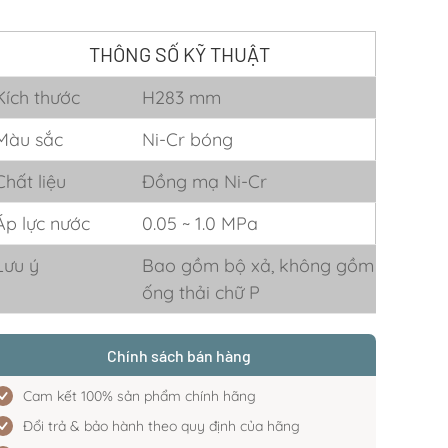
THÔNG SỐ KỸ THUẬT
Kích thước
H283 mm
Màu sắc
Ni-Cr bóng
Chất liệu
Đồng mạ Ni-Cr
Áp lực nước
0.05 ~ 1.0 MPa
Lưu ý
Bao gồm bộ xả, không gồm
ống thải chữ P
Chính sách bán hàng
Cam kết 100% sản phẩm chính hãng
Đổi trả & bảo hành theo quy định của hãng