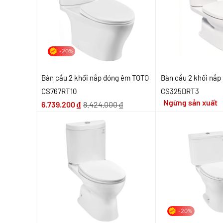
-20%
Bàn cầu 2 khối nắp đóng êm TOTO
Bàn cầu 2 khối nắ
CS767RT10
CS325DRT3
Ngừng sản xuất
6.739.200
₫
8.424.000
₫
-20%