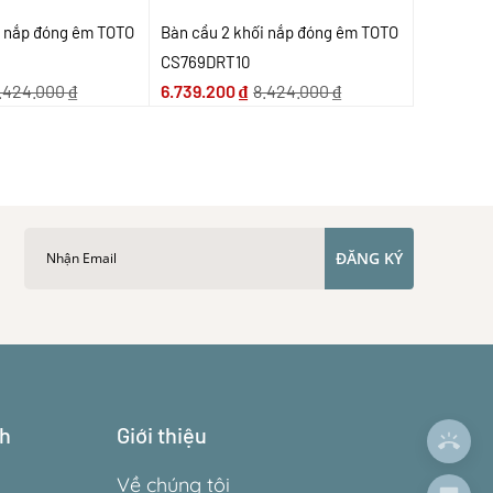
i nắp đóng êm TOTO
Bàn cầu 2 khối nắp đóng êm TOTO
CS769DRT10
.424.000
₫
6.739.200
₫
8.424.000
₫
ĐĂNG KÝ
ch
Giới thiệu
Về chúng tôi