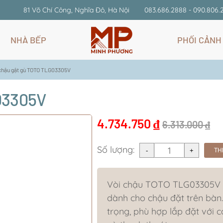
81 Võ Chí Công, Nghĩa Đô, Hà Nội
083.686.2888 - 090.806.
NHÀ BẾP
PHỐI CẢNH
 chậu gật gù TOTO TLG03305V
03305V
4.734.750
₫
6.313.000
₫
Số lượng:
TH
Vòi chậu TOTO TLG03305V l
dành cho chậu đặt trên bàn.
trọng, phù hợp lắp đặt với 