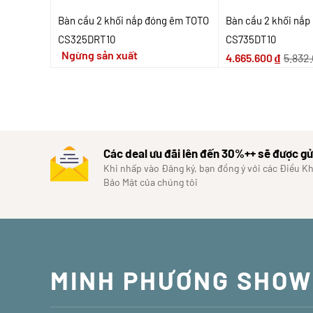
Bàn cầu 2 khối nắp đóng êm TOTO
Bàn cầu 2 khối nắ
CS325DRT10
CS735DT10
Ngừng sản xuất
4.665.600
₫
5.832
Các deal ưu đãi lên đến 30%++ sẽ được gử
Khi nhấp vào Đăng ký, bạn đồng ý với các Điều K
Bảo Mật của chúng tôi
MINH PHƯƠNG SHO