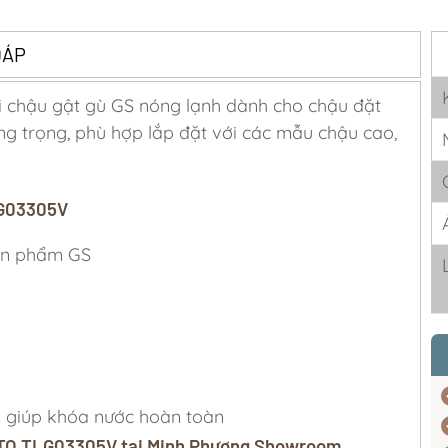
ĐÁP
chậu gật gù GS nóng lạnh dành cho chậu đặt
ng trọng, phù hợp lắp đặt với các mẫu chậu cao,
LG03305V
sản phẩm GS
 giúp khóa nước hoàn toàn
TOTO TLG03305V tại Minh Phương Showroom