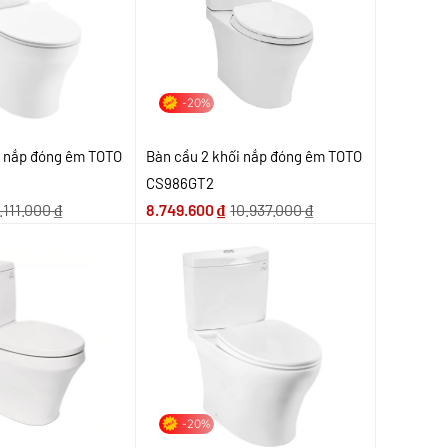
-20%
i nắp đóng êm TOTO
Bàn cầu 2 khối nắp đóng êm TOTO
CS986GT2
.111.000
₫
8.749.600
₫
10.937.000
₫
-20%