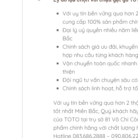
Với uy tín bền vững qua hơn
cung cấp 100% sản phẩm chí
Đại lý uỷ quyền nhiều năm liề
Bắc
Chính sách giá ưu đãi, khuyến
hợp nhu cầu từng khách hàn
Vận chuyển toàn quốc nhanh c
thiện
Đội ngũ tư vấn chuyên sâu có 
Chính sách linh hoạt, hỗ trợ 
Với uy tín bền vững qua hơn 2 th
tốt nhất Miền Bắc, Quý khách hã
của TOTO tại trụ sở 81 Võ Chí Cô
phẩm chính hãng với chất lượng h
Hotline 083.686.2888 – 090.806.2