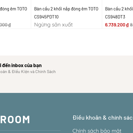
p đóng êm TOTO
Bàn cầu 2 khối nắp đóng êm TOTO
Bàn cầu 2 khố
CS945PDT10
CS948DT3
Ngừng sản xuất
.000
₫
6.739.200
₫
8
i đến inbox của bạn
hoản & Điều Kiện và Chính Sách
WROOM
Điều khoản & chính sá
Chính sách bảo mật