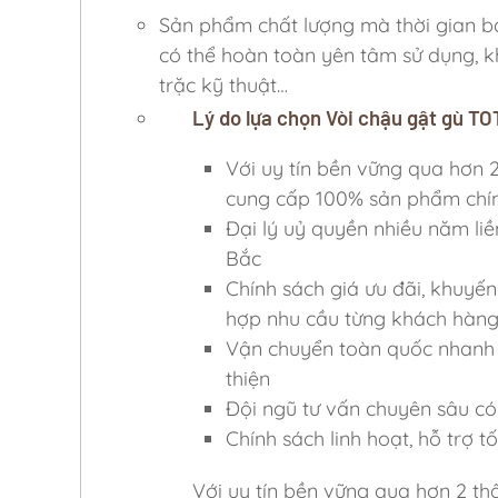
Sản phẩm chất lượng mà thời gian bả
có thể hoàn toàn yên tâm sử dụng, k
trặc kỹ thuật…
Lý do lựa chọn Vòi chậu gật gù 
Với uy tín bền vững qua hơn
cung cấp 100% sản phẩm chí
Đại lý uỷ quyền nhiều năm liề
Bắc
Chính sách giá ưu đãi, khuyến
hợp nhu cầu từng khách hàn
Vận chuyển toàn quốc nhanh c
thiện
Đội ngũ tư vấn chuyên sâu có 
Chính sách linh hoạt, hỗ trợ 
Với uy tín bền vững qua hơn 2 th