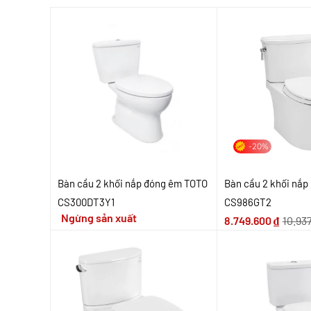
-20%
Bàn cầu 2 khối nắp đóng êm TOTO
Bàn cầu 2 khối nắ
CS300DT3Y1
CS986GT2
Ngừng sản xuất
8.749.600
₫
10.93