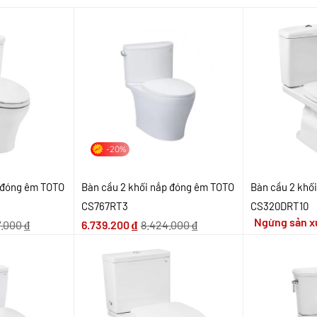
-20%
p đóng êm TOTO
Bàn cầu 2 khối nắp đóng êm TOTO
Bàn cầu 2 khố
CS767RT3
CS320DRT10
Ngừng sản x
7.000
₫
6.739.200
₫
8.424.000
₫