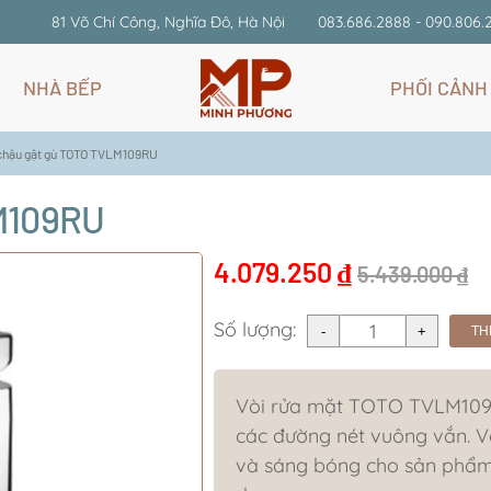
81 Võ Chí Công, Nghĩa Đô, Hà Nội
083.686.2888 - 090.806.
NHÀ BẾP
PHỐI CẢNH
 chậu gật gù TOTO TVLM109RU
LM109RU
4.079.250
₫
5.439.000
₫
Số lượng:
TH
Vòi rửa mặt TOTO TVLM109RU
các đường nét vuông vắn. V
và sáng bóng cho sản phẩm 