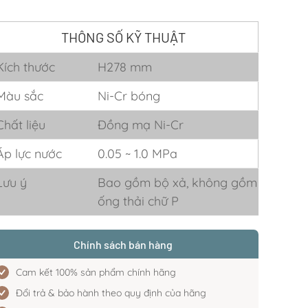
THÔNG SỐ KỸ THUẬT
Kích thước
H278 mm
Màu sắc
Ni-Cr bóng
Chất liệu
Đồng mạ Ni-Cr
Áp lực nước
0.05 ~ 1.0 MPa
Lưu ý
Bao gồm bộ xả, không gồm
ống thải chữ P
Chính sách bán hàng
Cam kết 100% sản phẩm chính hãng
Đổi trả & bảo hành theo quy định của hãng