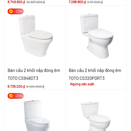
8.749.600
₫
10.937.000
₫
7.288.800
₫
9.111.000
₫
-20%
Bàn cầu 2 khối nắp đóng êm
Bàn cầu 2 khối nắp đóng êm
TOTO CS948DT3
TOTO CS320PDRT3
Ngừng sản xuất
6.739.200
₫
8.424.000
₫
-20%