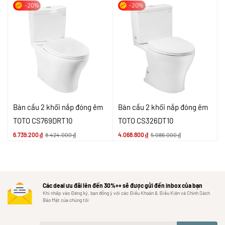
-20%
-20%
Bàn cầu 2 khối nắp đóng êm
Bàn cầu 2 khối nắp đóng êm
TOTO CS769DRT10
TOTO CS326DT10
6.739.200
₫
8.424.000
₫
4.068.800
₫
5.086.000
₫
Các deal ưu đãi lên đến 30%++ sẽ được gửi đến inbox của bạn
Khi nhấp vào Đăng ký, bạn đồng ý với các Điều Khoản & Điều Kiện và Chính Sách
Bảo Mật của chúng tôi