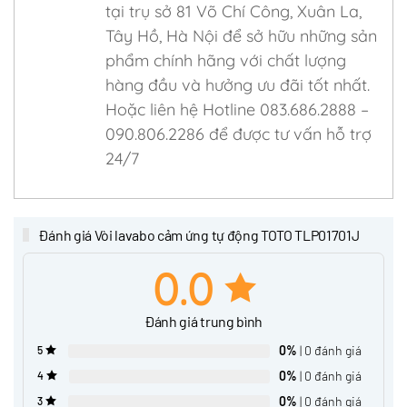
tại trụ sở 81 Võ Chí Công, Xuân La,
Tây Hồ, Hà Nội để sở hữu những sản
phẩm chính hãng với chất lượng
hàng đầu và hưởng ưu đãi tốt nhất.
Hoặc liên hệ Hotline 083.686.2888 –
090.806.2286 để được tư vấn hỗ trợ
24/7
Đánh giá Vòi lavabo cảm ứng tự động TOTO TLP01701J
0.0
Đánh giá trung bình
0%
| 0 đánh giá
5
0%
| 0 đánh giá
4
0%
| 0 đánh giá
3