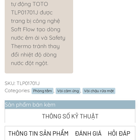
tự động TOTO
TLP01701J được
trang bị công nghệ
Soft Flow tạo dòng
nước êm ái và Safety
Thermo tránh thay
đổi nhiệt độ dòng
nước đột ngột.
SKU:
TLP01701J
Categories:
,
,
Phòng tắm
Vòi cảm ứng
Vòi chậu rửa mặt
Sản phẩm bán kèm
THÔNG SỐ KỸ THUẬT
THÔNG TIN SẢN PHẨM
ĐÁNH GIÁ
HỎI ĐÁP