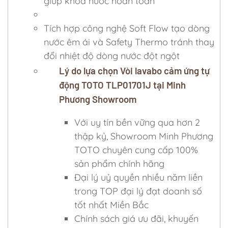
giúp khóa nước hoàn toàn
Tích hợp công nghệ Soft Flow tạo dòng
nước êm ái và Safety Thermo tránh thay
đổi nhiệt độ dòng nước đột ngột
Lý do lựa chọn Vòi lavabo cảm ứng tự
động TOTO TLP01701J tại Minh
Phương Showroom
Với uy tín bền vững qua hơn 2
thập kỷ, Showroom Minh Phương
TOTO chuyên cung cấp 100%
sản phẩm chính hãng
Đại lý uỷ quyền nhiều năm liền
trong TOP đại lý đạt doanh số
tốt nhất Miền Bắc
Chính sách giá ưu đãi, khuyến