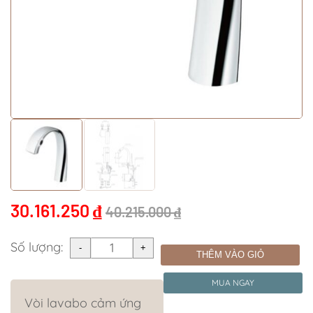
30.161.250
₫
40.215.000
₫
Số lượng:
THÊM VÀO GIỎ
MUA NGAY
Vòi lavabo cảm ứng