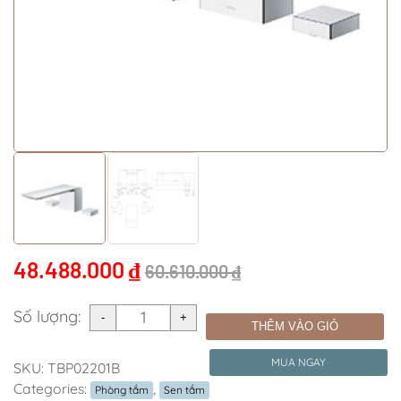
48.488.000
₫
60.610.000
₫
Số lượng:
THÊM VÀO GIỎ
MUA NGAY
SKU:
TBP02201B
Categories:
,
Phòng tắm
Sen tắm