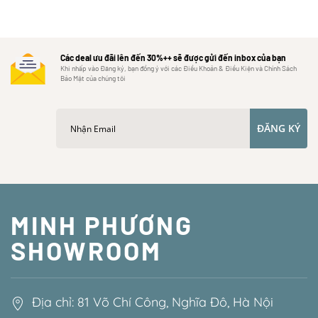
Các deal ưu đãi lên đến 30%++ sẽ được gửi đến inbox của bạn
Khi nhấp vào Đăng ký, bạn đồng ý với các Điều Khoản & Điều Kiện và Chính Sách
Bảo Mật của chúng tôi
ĐĂNG KÝ
MINH PHƯƠNG
SHOWROOM
Địa chỉ: 81 Võ Chí Công, Nghĩa Đô, Hà Nội