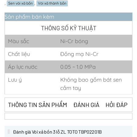
,
,
Sen vòi xả bồn
Vòi xả thành bồn
Sản phẩm bán kèm
THÔNG SỐ KỸ THUẬT
Màu sắc
Ni-Cr bóng
Chất liệu
Đồng mạ Ni-Cr
Áp lực nước
0.05 ~ 1.0 MPa
Lưu ý
Không bao gồm bát sen
cầm tay
THÔNG TIN SẢN PHẨM
ĐÁNH GIÁ
HỎI ĐÁP
Đánh giá Vòi xả bồn 3 lỗ ZL TOTO TBP02201B