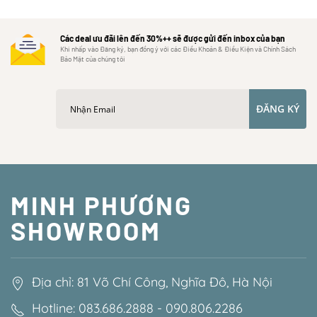
Các deal ưu đãi lên đến 30%++ sẽ được gửi đến inbox của bạn
Khi nhấp vào Đăng ký, bạn đồng ý với các Điều Khoản & Điều Kiện và Chính Sách
Bảo Mật của chúng tôi
ĐĂNG KÝ
MINH PHƯƠNG
SHOWROOM
Địa chỉ: 81 Võ Chí Công, Nghĩa Đô, Hà Nội
Hotline: 083.686.2888 - 090.806.2286