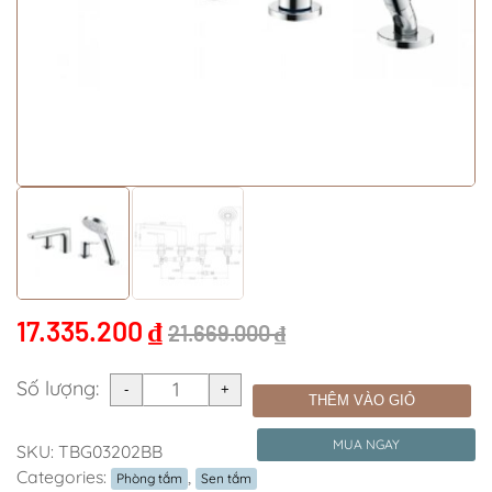
17.335.200
₫
21.669.000
₫
Số lượng:
THÊM VÀO GIỎ
MUA NGAY
SKU:
TBG03202BB
Categories:
,
Phòng tắm
Sen tắm