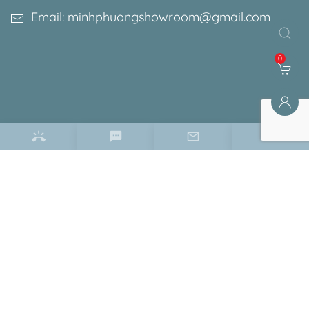
Email: minhphuongshowroom@gmail.com
0
Điều khoản & chính sách
Chính sách bảo mật
Chính sách bảo hành
Chính sách đổi trả
Hướng dẫn đặt hàng
Hướng dẫn thanh toán