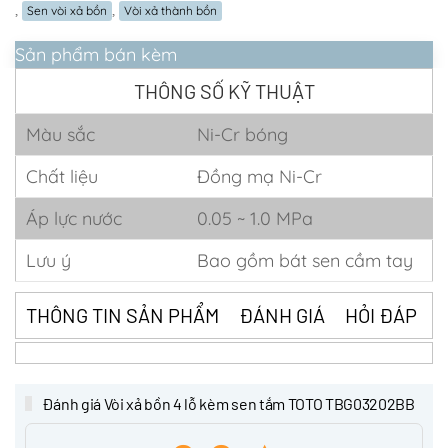
,
,
Sen vòi xả bồn
Vòi xả thành bồn
Sản phẩm bán kèm
THÔNG SỐ KỸ THUẬT
Màu sắc
Ni-Cr bóng
Chất liệu
Đồng mạ Ni-Cr
Áp lực nước
0.05 ~ 1.0 MPa
Lưu ý
Bao gồm bát sen cầm tay
THÔNG TIN SẢN PHẨM
ĐÁNH GIÁ
HỎI ĐÁP
Đánh giá Vòi xả bồn 4 lỗ kèm sen tắm TOTO TBG03202BB