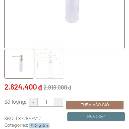
2.624.400
₫
2.916.000
₫
Số lượng:
THÊM VÀO GIỎ
MUA NGAY
SKU:
TX728AEV1Z
Categories:
,
Phòng tắm