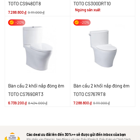
TOTO CS948DT8
TOTO CS300DRT10
Ngừng sản xuất
7.288.800
₫
9.111.000
₫
-20%
-20%
Bàn cầu 2 khối nắp đóng êm
Bàn cầu 2 khối nắp đóng êm
TOTO CS769DRT3
TOTO CS767RT8
6.739.200
₫
8.424.000
₫
7.288.800
₫
9.111.000
₫
Các deal ưu đãi lên đến 30%++ sẽ được gửi đến inbox của bạn
Khi nhấp vào Đăng ký, bạn đồng ý với các Điều Khoản & Điều Kiện và Chính Sách