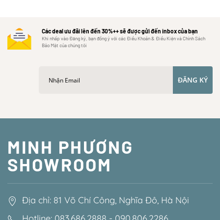
Các deal ưu đãi lên đến 30%++ sẽ được gửi đến inbox của bạn
Khi nhấp vào Đăng ký, bạn đồng ý với các Điều Khoản & Điều Kiện và Chính Sách
Bảo Mật của chúng tôi
ĐĂNG KÝ
MINH PHƯƠNG
SHOWROOM
Địa chỉ: 81 Võ Chí Công, Nghĩa Đô, Hà Nội
Hotline: 083.686.2888 - 090.806.2286