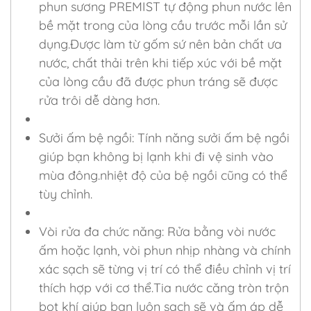
phun sương PREMIST tự động phun nước lên
bề mặt trong của lòng cầu trước mỗi lần sử
dụng.Được làm từ gốm sứ nên bản chất ưa
nước, chất thải trên khi tiếp xúc với bề mặt
của lòng cầu đã được phun tráng sẽ được
rửa trôi dễ dàng hơn.
Sưởi ấm bệ ngồi: Tính năng sưởi ấm bệ ngồi
giúp bạn không bị lạnh khi đi vệ sinh vào
mùa đông.nhiệt độ của bệ ngồi cũng có thể
tùy chỉnh.
Vòi rửa đa chức năng: Rửa bằng vòi nước
ấm hoặc lạnh, vòi phun nhịp nhàng và chính
xác sạch sẽ từng vị trí có thể điều chỉnh vị trí
thích hợp với cơ thể.Tia nước căng tròn trộn
bọt khí giúp bạn luôn sạch sẽ và ấm áp dễ