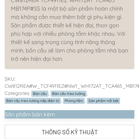
CW812REA TCF4911EZ WH172AT TCA465
MB174P#SS là một bộ sản phẩm hoàn chỉnh
mà không cần mua thêm bất gì phụ kiện gì.
Sản phẩm được thiết kế hiện đại, thon gọn
phù hợp với nhiều phòng tắm khác nhau. Với
thiết kế sang trọng cùng tính năng thông
minh, bồn cầu sẽ làm cho phòng tắm nhà bạn
trở nên hiện đại hơn.
SKU:
CW812REA#W_TCF4911EZ#NW1_WH172AT_TCA465_MB174
Categories:
,
,
Bàn cầu
Bàn cầu treo tường
,
,
Bàn cầu treo tường nắp điện tử
Phòng tắm
Sản phẩm nổi bật
Sản phẩm bán kèm
THÔNG SỐ KỸ THUẬT