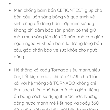
Men chống bám bẩn CEFIONTECT giúp cho
bồn cầu luôn sáng bóng và quá trình vệ
sinh cũng dễ dàng hơn. Lớp men sứ này
không chỉ đảm bảo sản phẩm có thể giữ
màu men sáng lên đến 20 năm mà còn giúp
ngăn ngừa vi khuẩn bám lại trong lòng bồn
cầu, góp phần bảo vệ sức khỏe cho người
dùng.
Hệ thống xả xoáy Tornado siêu mạnh, siêu
êm, tiết kiệm nước, chỉ tốn 4.5/3L cho 1 lần
xả. với hệ thống xả TORNADO không chỉ
làm sạch hiệu quả hơn mà còn giảm tiếng
ồn bằng cách sử dụng ít nước hơn. Những
dòng nước mạnh mẽ kết hợp và xoáy 360
độ, cuốn trôi mọi chất thải bên trong lòng