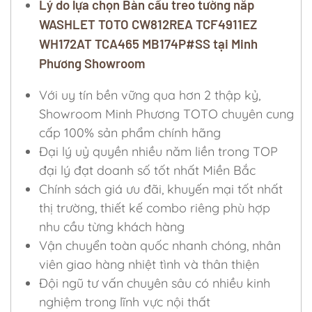
Lý do lựa chọn Bàn cầu treo tường nắp
WASHLET TOTO CW812REA TCF4911EZ
WH172AT TCA465 MB174P#SS tại Minh
Phương Showroom
Với uy tín bền vững qua hơn 2 thập kỷ,
Showroom Minh Phương TOTO chuyên cung
cấp 100% sản phẩm chính hãng
Đại lý uỷ quyền nhiều năm liền trong TOP
đại lý đạt doanh số tốt nhất Miền Bắc
Chính sách giá ưu đãi, khuyến mại tốt nhất
thị trường, thiết kế combo riêng phù hợp
nhu cầu từng khách hàng
Vận chuyển toàn quốc nhanh chóng, nhân
viên giao hàng nhiệt tình và thân thiện
Đội ngũ tư vấn chuyên sâu có nhiều kinh
nghiệm trong lĩnh vực nội thất