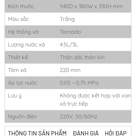
Kích thước
540D x 380W x 330H mm
Màu sắc
Trắng
Hệ thống xả
Tornado
Lượng nước xả
4.5L/3L
Thiết kế
Thân dài, thân kín
Tâm xả
220 mm
Áp lực nước
0.05 ~ 0.75 MPa
Lưu ý
Không được kết hợp với van
xả trực tiếp
Nguồn điện
220V, 50/60Hz
THÔNG TIN SẢN PHẨM
ĐÁNH GIÁ
HỎI ĐÁP