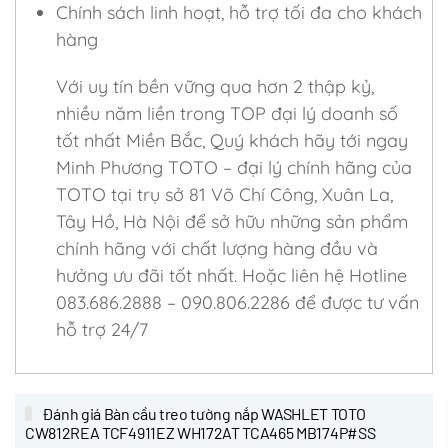
Chính sách linh hoạt, hỗ trợ tối đa cho khách
hàng
Với uy tín bền vững qua hơn 2 thập kỷ,
nhiều năm liền trong TOP đại lý doanh số
tốt nhất Miền Bắc, Quý khách hãy tới ngay
Minh Phương TOTO – đại lý chính hãng của
TOTO tại trụ sở 81 Võ Chí Công, Xuân La,
Tây Hồ, Hà Nội để sở hữu những sản phẩm
chính hãng với chất lượng hàng đầu và
hưởng ưu đãi tốt nhất. Hoặc liên hệ Hotline
083.686.2888 – 090.806.2286 để được tư vấn
hỗ trợ 24/7
Đánh giá Bàn cầu treo tường nắp WASHLET TOTO
CW812REA TCF4911EZ WH172AT TCA465 MB174P#SS