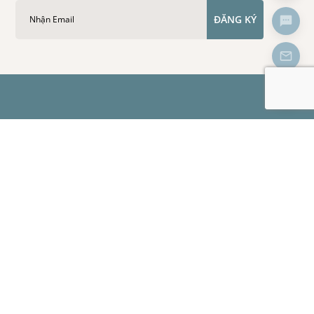
ĐĂNG KÝ
ch
Giới thiệu
Về chúng tôi
Thông tin liên hệ
Thông tin tuyển dụng
© 2024 Minh Phuong. All Rights Reserved.