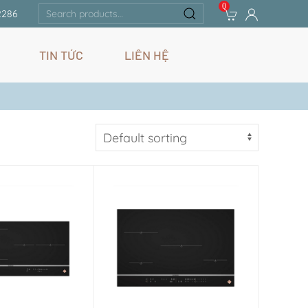
0
Search
2286
for:
TIN TỨC
LIÊN HỆ