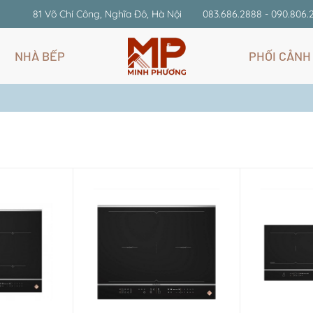
81 Võ Chí Công, Nghĩa Đô, Hà Nội
083.686.2888 - 090.806.
NHÀ BẾP
PHỐI CẢNH