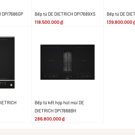
H DPI7686GP
Bếp từ DE DIETRICH DPI7689XS
Bếp từ DE DIE
118.500.000
₫
139.800.000
DIETRICH
Bếp từ kết hợp hút mùi DE
DIETRICH DPI7888BH
286.800.000
₫