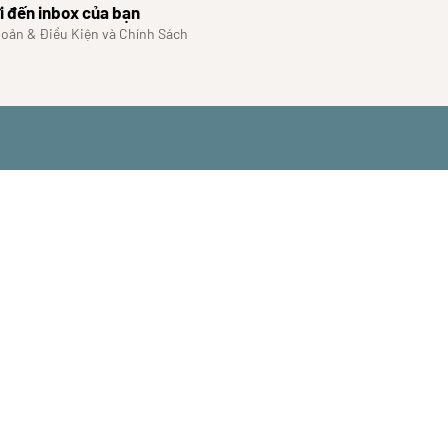
i đến inbox của bạn
hoản & Điều Kiện và Chính Sách
WROOM
Điều khoản & chính sá
Chính sách bảo mật
Chính sách bảo hành
Chính sách đổi trả
m
Hướng dẫn đặt hàng
Hướng dẫn thanh toán
Chính sách giao hàng